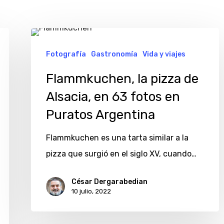
Flammkuchen,
la
Fotografía
Gastronomía
Vida y viajes
pizza
Flammkuchen, la pizza de
de
Alsacia, en 63 fotos en
Alsacia,
Puratos Argentina
en
63
Flammkuchen es una tarta similar a la
fotos
pizza que surgió en el siglo XV, cuando…
en
Puratos
César Dergarabedian
10 julio, 2022
Argentina