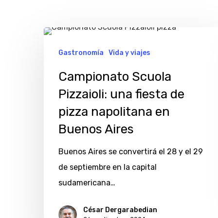
Campionato
Scuola
Gastronomía
Vida y viajes
Pizzaioli:
Campionato Scuola
una
Pizzaioli: una fiesta de
fiesta
pizza napolitana en
de
Buenos Aires
pizza
napolitana
Buenos Aires se convertirá el 28 y el 29
en
de septiembre en la capital
Buenos
sudamericana…
Aires
Hit enter to search or ESC to close
César Dergarabedian