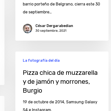
barrio porteño de Belgrano, cierra este 30
de septiembre…
César Dergarabedian
30 septiembre, 2021
Pizza
La fotografía del día
chica
de
Pizza chica de muzzarella
muzzarella
y de jamón y morrones,
y
Burgio
de
19 de octubre de 2014, Samsung Galaxy
jamón
S4 e Instagram.
y