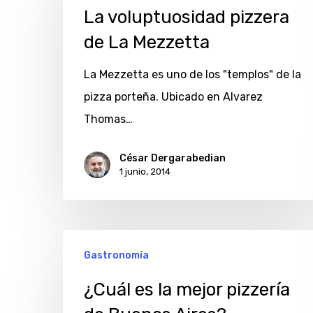
pizzera
La voluptuosidad pizzera
de
de La Mezzetta
La
La Mezzetta es uno de los "templos" de la
Mezzetta
pizza porteña. Ubicado en Alvarez
Thomas…
César Dergarabedian
1 junio, 2014
¿Cuál
Gastronomía
es
la
¿Cuál es la mejor pizzería
mejor