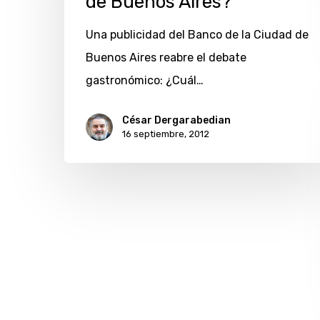
de Buenos Aires?
pizzería
Una publicidad del Banco de la Ciudad de
de
Buenos Aires reabre el debate
Buenos
gastronómico: ¿Cuál…
Aires?
César Dergarabedian
16 septiembre, 2012