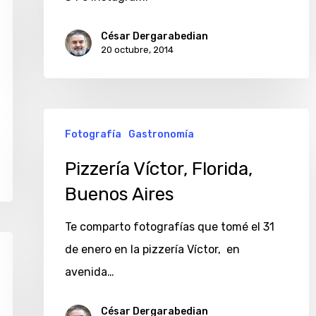
morrones,
César Dergarabedian
Burgio
20 octubre, 2014
Pizzería
Fotografía
Gastronomía
Víctor,
Florida,
Pizzería Víctor, Florida,
Buenos
Buenos Aires
Aires
Te comparto fotografías que tomé el 31
de enero en la pizzería Víctor, en
avenida…
César Dergarabedian