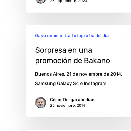
26 septiembre, 2024
Sorpresa
Gastronomía
La fotografía del día
en
una
Sorpresa en una
promoción
promoción de Bakano
de
Buenos Aires, 21 de noviembre de 2014,
Bakano
Samsung Galaxy S4 e Instagram.
César Dergarabedian
23 noviembre, 2014