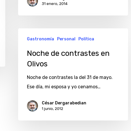
31 enero, 2014
Noche
Gastronomía
Personal
Política
de
contrastes
Noche de contrastes en
en
Olivos
Olivos
Noche de contrastes la del 31 de mayo.
Ese día, mi esposa y yo cenamos…
César Dergarabedian
1 junio, 2012