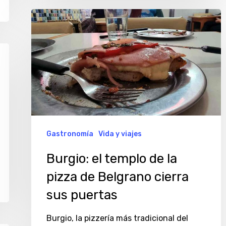
Burgio:
el
templo
de
la
pizza
de
Belgrano
Gastronomía
Vida y viajes
cierra
Burgio: el templo de la
sus
pizza de Belgrano cierra
puertas
sus puertas
Burgio, la pizzería más tradicional del