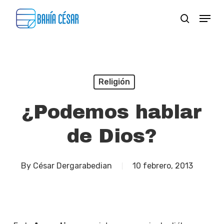
Skip
Menu
search
to
Close
main
Menu
content
Religión
¿Podemos hablar
de Dios?
By
César Dergarabedian
10 febrero, 2013