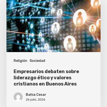
debaten
sobre
liderazgo
ético
y
valores
cristianos
en
Religión
Sociedad
Buenos
Aires
Empresarios debaten sobre
liderazgo ético y valores
cristianos en Buenos Aires
Bahia Cesar
26 julio, 2026