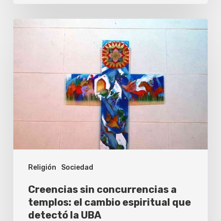
Creencias
sin
concurrencias
a
templos:
el
cambio
espiritual
que
Religión
Sociedad
detectó
la
Creencias sin concurrencias a
UBA
templos: el cambio espiritual que
detectó la UBA