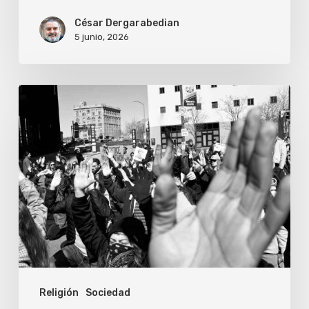
César Dergarabedian
5 junio, 2026
Creer
por
las
obras
Religión
Sociedad