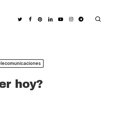
search
Twitter
Facebook
Pinterest
Linkedin
Youtube
Instagram
Telegram
lecomunicaciones
er hoy?