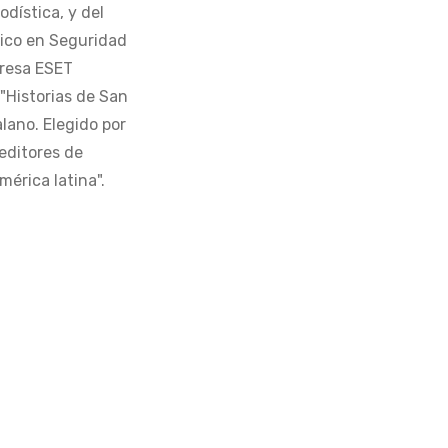
odística, y del
tico en Seguridad
presa ESET
 "Historias de San
alano. Elegido por
editores de
érica latina".