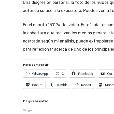
Una disgresión personal: la foto de los nudos qu
autoricé su uso a la expositora. Puedes ver la f
En el minuto 15’09» del video, Estefanía respo
la cobertura que realizan los medios generalista
acertada según mi análisis, puede extrapolars
para reflexionar acerca de uno de los principal
Para compartir
WhatsApp
X
Facebook
Corr
Pocket
Tumblr
Reddit
Mast
Me gusta esto:
Cargando...