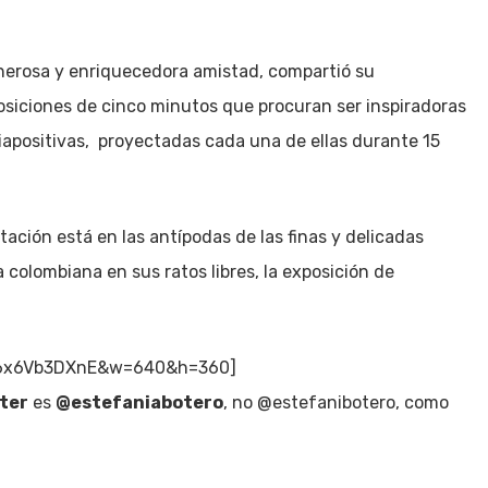
nerosa y enriquecedora amistad, compartió su
osiciones de cinco minutos que procuran ser inspiradoras
apositivas, proyectadas cada una de ellas durante 15
tación está en las antípodas de las finas y delicadas
a colombiana en sus ratos libres, la exposición de
=r6x6Vb3DXnE&w=640&h=360]
ter
es
@estefaniabotero
, no @estefanibotero, como