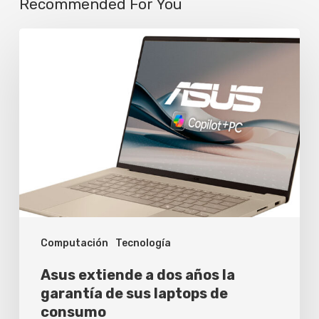
Recommended For You
Asus
extiende
a
dos
años
la
garantía
de
sus
Computación
Tecnología
laptops
de
Asus extiende a dos años la
consumo
garantía de sus laptops de
consumo