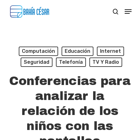
Skip
Menu
search
to
Close
main
Menu
content
Computación
Educación
Internet
Seguridad
Telefonía
TV Y Radio
Conferencias para
analizar la
relación de los
niños con las