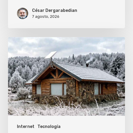
César Dergarabedian
7 agosto, 2026
Cómo
evitar
que
el
frío
corte
tu
conexión
de
Internet
Tecnología
Starlink