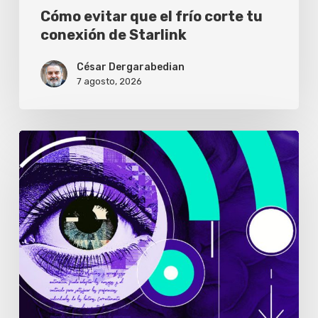
Cómo evitar que el frío corte tu
conexión de Starlink
César Dergarabedian
7 agosto, 2026
Solo
el
1%
de
los
usuarios
abre
los