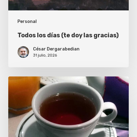
Personal
Todos los días (te doy las gracias)
César Dergarabedian
31 julio, 2026
Una
taza
de
té
por
mis