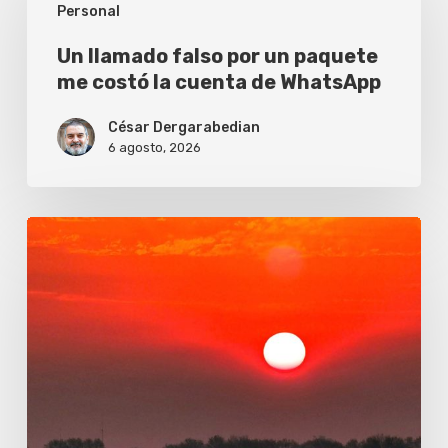
Personal
falso
por
Un llamado falso por un paquete
me costó la cuenta de WhatsApp
un
paquete
César Dergarabedian
me
6 agosto, 2026
costó
la
Todos
cuenta
los
de
días
WhatsApp
(te
doy
las
gracias)