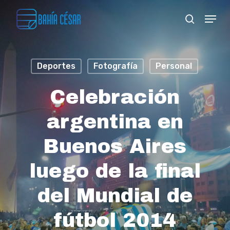
Skip
Menu
search
to
Close
main
Menu
content
Deportes
Fotografía
Personal
Celebración
argentina en
Buenos Aires
luego de la final
del Mundial de
fútbol 2014