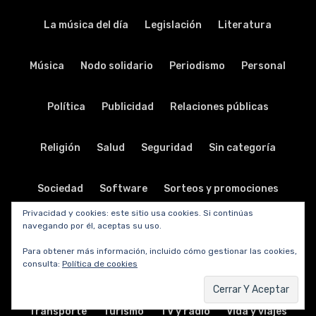
La música del día
Legislación
Literatura
Música
Nodo solidario
Periodismo
Personal
Política
Publicidad
Relaciones públicas
Religión
Salud
Seguridad
Sin categoría
Sociedad
Software
Sorteos y promociones
Privacidad y cookies: este sitio usa cookies. Si continúas
navegando por él, aceptas su uso.
Tabletas
Teatro
Tecnología
Para obtener más información, incluido cómo gestionar las cookies,
consulta:
Política de cookies
Telecomunicaciones
Telefonía
Trabajo
Transporte
Turismo
TV y radio
Vida y viajes