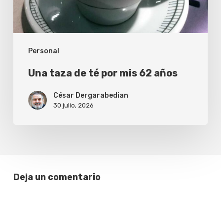
62
años
Personal
Una taza de té por mis 62 años
César Dergarabedian
30 julio, 2026
Deja un comentario