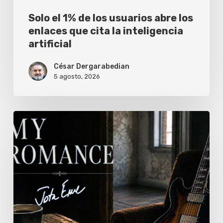
cita
Solo el 1% de los usuarios abre los
la
enlaces que cita la inteligencia
artificial
inteligencia
artificial
César Dergarabedian
5 agosto, 2026
JotaEme
estrena
nueva
versión
del
clásico
de