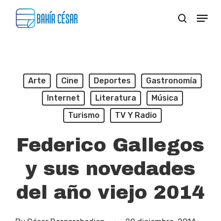
Skip
Menu
search
to
Close
main
Menu
content
Arte
Cine
Deportes
Gastronomía
Internet
Literatura
Música
Turismo
TV Y Radio
Federico Gallegos
y sus novedades
del año viejo 2014