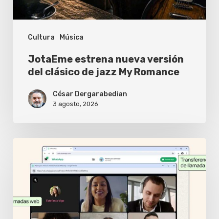
jazz
My
Cultura
Música
Romance
JotaEme estrena nueva versión
del clásico de jazz My Romance
César Dergarabedian
3 agosto, 2026
WhatsApp
Web
ya
permite
hacer