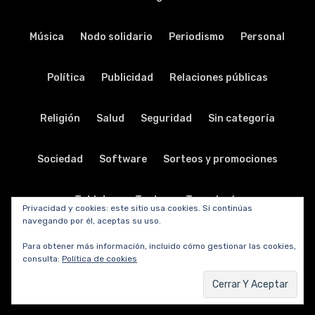
Música
Nodo solidario
Periodismo
Personal
Política
Publicidad
Relaciones públicas
Religión
Salud
Seguridad
Sin categoría
Sociedad
Software
Sorteos y promociones
Tabletas
Teatro
Tecnología
Privacidad y cookies: este sitio usa cookies. Si continúas
navegando por él, aceptas su uso.
Telecomunicaciones
Telefonía
Trabajo
Para obtener más información, incluido cómo gestionar las cookies,
consulta:
Política de cookies
Transporte
Turismo
TV y radio
Vida y viajes