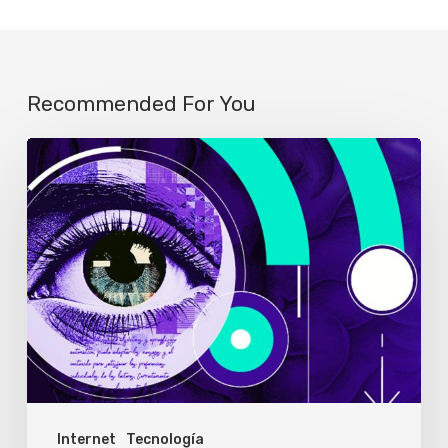
Recommended For You
Solo
el
1%
de
los
usuarios
abre
los
enlaces
Internet
Tecnología
que