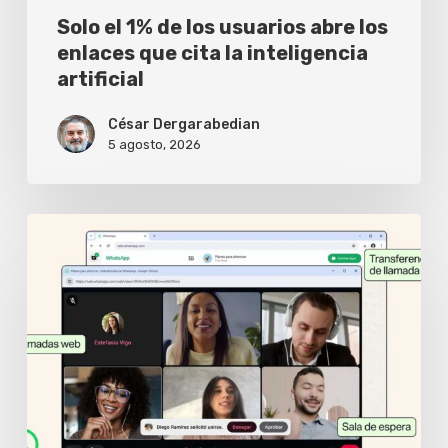
cita
Solo el 1% de los usuarios abre los
la
enlaces que cita la inteligencia
artificial
inteligencia
artificial
César Dergarabedian
5 agosto, 2026
WhatsApp
Web
ya
permite
hacer
videollamadas
sin