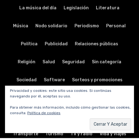
La música del día
Legislación
Literatura
Música
Nodo solidario
Periodismo
Personal
Política
Publicidad
Relaciones públicas
Religión
Salud
Seguridad
Sin categoría
Sociedad
Software
Sorteos y promociones
Privacidad y cookies: este sitio usa cookies. Si continúas
navegando por él, aceptas su uso.
Tabletas
Teatro
Tecnología
Para obtener más información, incluido cómo gestionar las cookies,
consulta:
Política de cookies
Telecomunicaciones
Telefonía
Trabajo
Transporte
Turismo
TV y radio
Vida y viajes