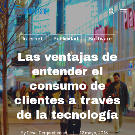
Skip
Menu
search
to
Close
main
Menu
content
Internet
Publicidad
Software
Las ventajas de
entender el
consumo de
clientes a través
de la tecnología
By
César Dergarabedian
12 mayo, 2015