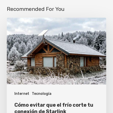
Recommended For You
Cómo
evitar
que
el
frío
corte
tu
conexión
de
Internet
Tecnología
Starlink
Cómo evitar que el frío corte tu
conexión de Starlink