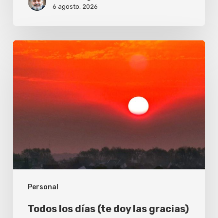
6 agosto, 2026
Todos
los
días
(te
doy
las
gracias)
Personal
Todos los días (te doy las gracias)