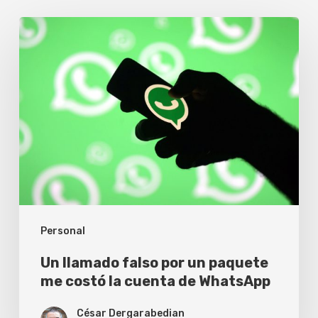
Un
llamado
falso
por
un
paquete
me
costó
la
Personal
cuenta
de
Un llamado falso por un paquete
WhatsApp
me costó la cuenta de WhatsApp
César Dergarabedian