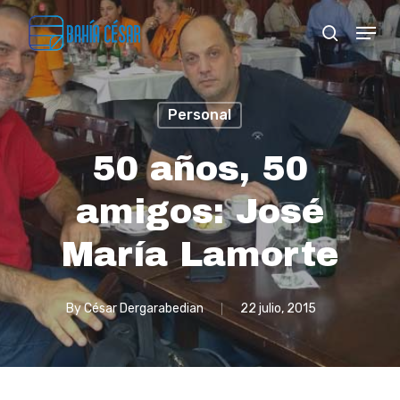
Skip
Menu
search
to
Close
main
Menu
content
Personal
50 años, 50
amigos: José
María Lamorte
By
César Dergarabedian
22 julio, 2015