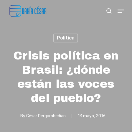
Skip
Menu
search
to
Close
main
Menu
content
Política
Crisis política en
Brasil: ¿dónde
están las voces
del pueblo?
By
César Dergarabedian
13 mayo, 2016