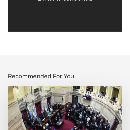
Recommended For You
Más
de
cien
organizaciones
piden