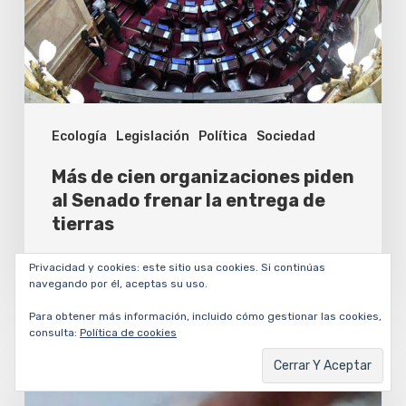
al
Senado
frenar
la
Ecología
Legislación
Política
Sociedad
entrega
de
Más de cien organizaciones piden
tierras
al Senado frenar la entrega de
tierras
César Dergarabedian
Privacidad y cookies: este sitio usa cookies. Si continúas
5 agosto, 2026
navegando por él, aceptas su uso.
Para obtener más información, incluido cómo gestionar las cookies,
consulta:
Política de cookies
Venezuela:
Iglesias