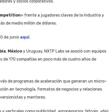
dores y socios corporativos.
ompetition
» frente a jugadores claves de la industria y
ás de medio millón de dólares.
20 de junio
aquí
.
bia
,
México
y Uruguay, NXTP Labs se asoció con equipos
más de 170 compañías en poco más de cuatro años de
ravés de programas de aceleración que generan un micro-
ación en tecnología, formatos de negocios y relaciones
versionistas y mentores.
y verticales como publicidad, agronegocios, bitcoin, «big