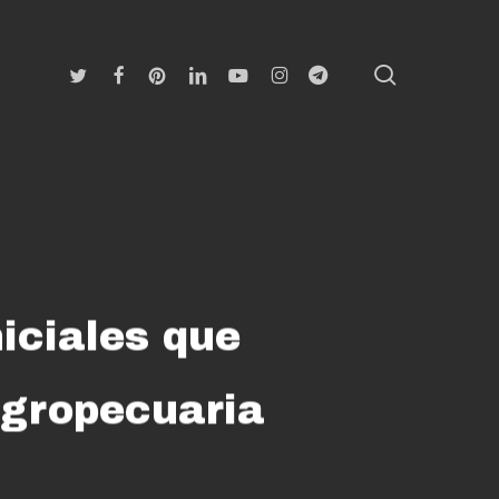
search
Twitter
Facebook
Pinterest
Linkedin
Youtube
Instagram
Telegram
iciales que
agropecuaria