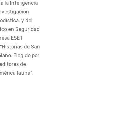
 la Inteligencia
Investigación
odística, y del
tico en Seguridad
presa ESET
 "Historias de San
alano. Elegido por
editores de
érica latina".