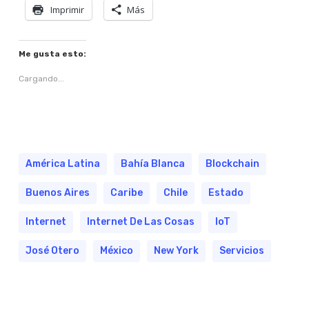
Imprimir
Más
Me gusta esto:
Cargando...
América Latina
Bahía Blanca
Blockchain
Buenos Aires
Caribe
Chile
Estado
Internet
Internet De Las Cosas
IoT
José Otero
México
New York
Servicios