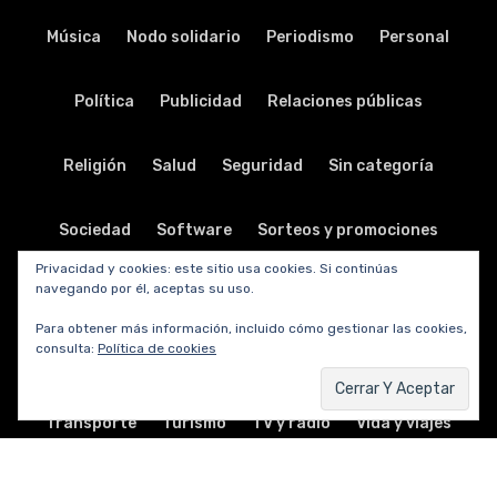
Música
Nodo solidario
Periodismo
Personal
Política
Publicidad
Relaciones públicas
Religión
Salud
Seguridad
Sin categoría
Sociedad
Software
Sorteos y promociones
Privacidad y cookies: este sitio usa cookies. Si continúas
navegando por él, aceptas su uso.
Tabletas
Teatro
Tecnología
Para obtener más información, incluido cómo gestionar las cookies,
consulta:
Política de cookies
Telecomunicaciones
Telefonía
Trabajo
Transporte
Turismo
TV y radio
Vida y viajes