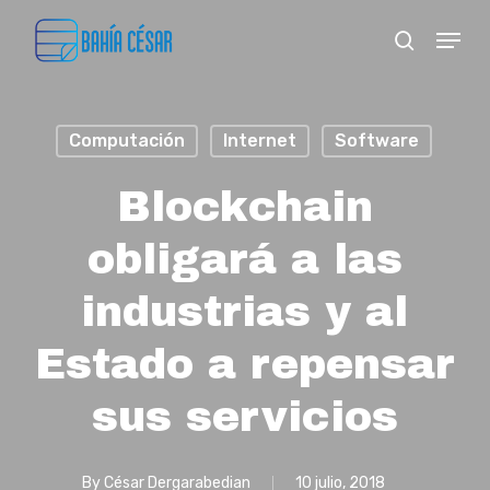
Skip
Menu
search
to
Close
main
Menu
content
Computación
Internet
Software
Blockchain
obligará a las
industrias y al
Estado a repensar
sus servicios
By
César Dergarabedian
10 julio, 2018