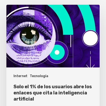
Solo
el
1%
de
los
usuarios
abre
los
enlaces
Internet
Tecnología
que
cita
Solo el 1% de los usuarios abre los
la
enlaces que cita la inteligencia
artificial
inteligencia