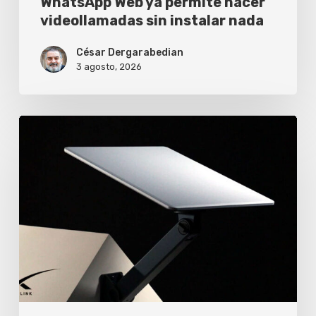
WhatsApp Web ya permite hacer
videollamadas sin instalar nada
César Dergarabedian
3 agosto, 2026
Starlink
V5
ya
es
oficial
y
pesa
la
mitad