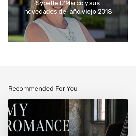
Sybelle D'Marco y sus
novedades del año viejo 2018
Recommended For You
JotaEme
estrena
nueva
versión