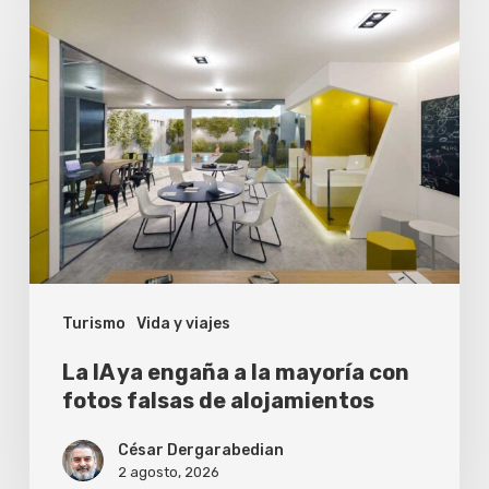
La
IA
ya
engaña
a
la
mayoría
con
fotos
Turismo
Vida y viajes
falsas
de
La IA ya engaña a la mayoría con
alojamientos
fotos falsas de alojamientos
César Dergarabedian
2 agosto, 2026