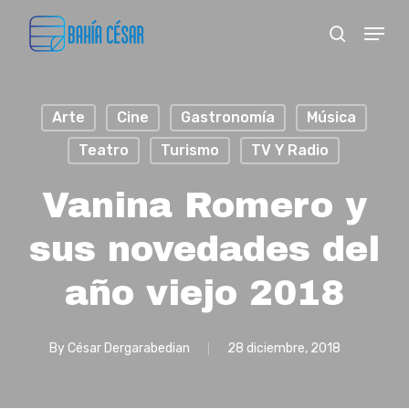
Skip
Menu
search
to
Close
main
Menu
content
Arte
Cine
Gastronomía
Música
Teatro
Turismo
TV Y Radio
Vanina Romero y
sus novedades del
año viejo 2018
By
César Dergarabedian
28 diciembre, 2018