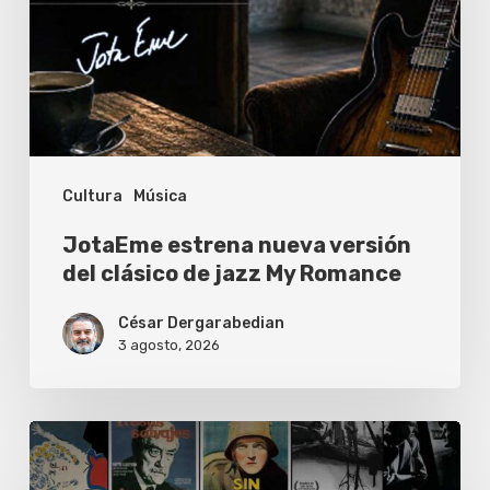
del
clásico
de
jazz
My
Cultura
Música
Romance
JotaEme estrena nueva versión
del clásico de jazz My Romance
César Dergarabedian
3 agosto, 2026
La
Filmoteca