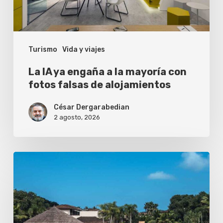
mayoría
con
fotos
Turismo
Vida y viajes
falsas
de
La IA ya engaña a la mayoría con
alojamientos
fotos falsas de alojamientos
César Dergarabedian
2 agosto, 2026
¿Vale
la
pena
reservar
un