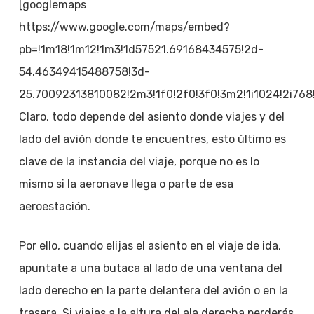
[googlemaps
https://www.google.com/maps/embed?
pb=!1m18!1m12!1m3!1d57521.69168434575!2d-
54.46349415488758!3d-
25.70092313810082!2m3!1f0!2f0!3f0!3m2!1i1024!2i7
Claro, todo depende del asiento donde viajes y del
lado del avión donde te encuentres, esto último es
clave de la instancia del viaje, porque no es lo
mismo si la aeronave llega o parte de esa
aeroestación.
Por ello, cuando elijas el asiento en el viaje de ida,
apuntate a una butaca al lado de una ventana del
lado derecho en la parte delantera del avión o en la
trasera. Si viajas a la altura del ala derecha perderás