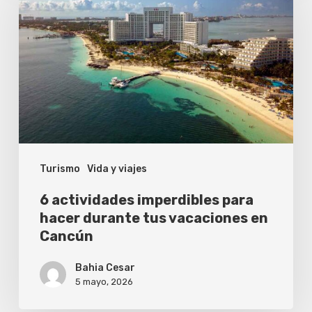
imperdibles
para
hacer
durante
tus
vacaciones
en
Turismo
Vida y viajes
Cancún
6 actividades imperdibles para
hacer durante tus vacaciones en
Cancún
Bahia Cesar
5 mayo, 2026