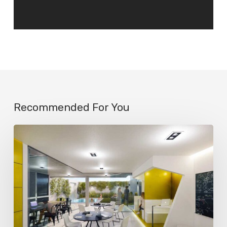
Recommended For You
La
IA
ya
engaña
a
la