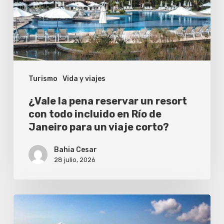
resort
con
todo
incluido
Turismo
Vida y viajes
en
Río
¿Vale la pena reservar un resort
de
con todo incluido en Río de
Janeiro para un viaje corto?
Janeiro
para
Bahia Cesar
un
28 julio, 2026
viaje
corto?
6
actividades