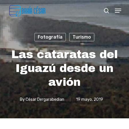
Skip
Menu
search
to
Close
main
Menu
content
Fotografía
Turismo
Las cataratas del
Iguazú desde un
avión
By
César Dergarabedian
19 mayo, 2019