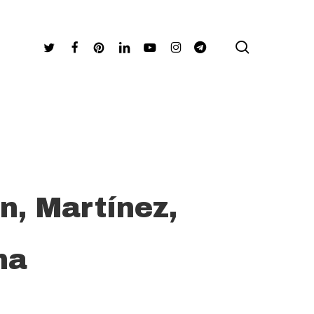
search
Twitter
Facebook
Pinterest
Linkedin
Youtube
Instagram
Telegram
n, Martínez,
na