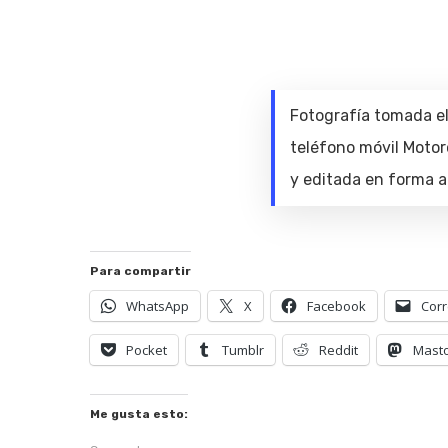
Fotografía tomada e
teléfono móvil Motor
y editada en forma a
Para compartir
WhatsApp
X
Facebook
Corr
Pocket
Tumblr
Reddit
Mast
Hit enter to search or ESC to close
Me gusta esto: