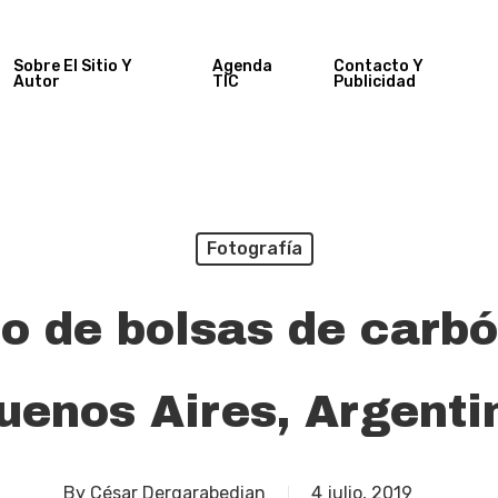
Sobre El Sitio Y
Agenda
Contacto Y
Autor
TIC
Publicidad
Fotografía
do de bolsas de carbó
uenos Aires, Argenti
By
César Dergarabedian
4 julio, 2019