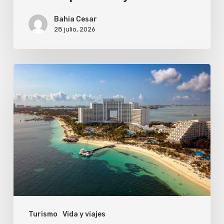
para
Bahia Cesar
un
28 julio, 2026
viaje
corto?
6
actividades
imperdibles
para
hacer
durante
tus
vacaciones
en
Turismo
Vida y viajes
Cancún