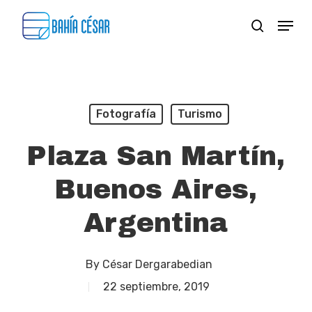
Skip
Menu
search
to
Close
main
Menu
content
Fotografía
Turismo
Plaza San Martín,
Buenos Aires,
Argentina
By
César Dergarabedian
22 septiembre, 2019