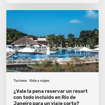
¿Vale
la
pena
reservar
un
resort
con
todo
incluido
Turismo
Vida y viajes
en
Río
¿Vale la pena reservar un resort
de
con todo incluido en Río de
Janeiro para un viaje corto?
Janeiro