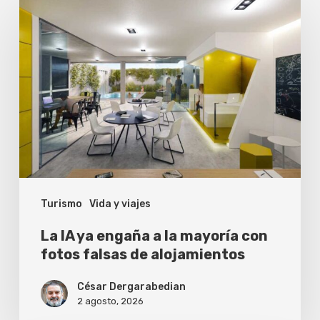
IA
ya
engaña
a
la
mayoría
con
fotos
Turismo
Vida y viajes
falsas
de
La IA ya engaña a la mayoría con
alojamientos
fotos falsas de alojamientos
César Dergarabedian
2 agosto, 2026