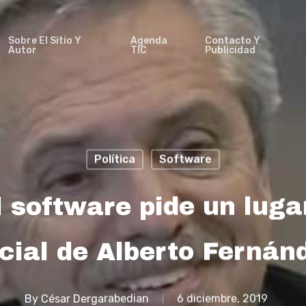
Sobre El Sitio Y
Agenda
Contacto Y
Autor
TIC
Publicidad
Política
Software
l software pide un luga
cial de Alberto Fernán
By
César Dergarabedian
6 diciembre, 2019