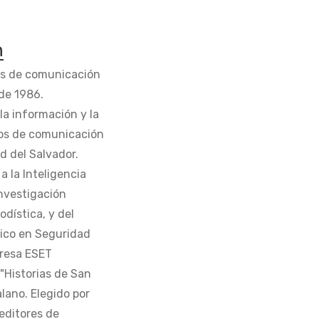
n
os de comunicación
de 1986.
la información y la
os de comunicación
d del Salvador.
 la Inteligencia
Investigación
odística, y del
tico en Seguridad
presa ESET
 "Historias de San
alano. Elegido por
editores de