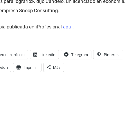
para lograrlo», dijo Candelo, un licenciado en economía,
a empresa Snoop Consulting.
pia publicada en iProfesional
aquí
.
eo electrónico
LinkedIn
Telegram
Pinterest
odon
Imprimir
Más