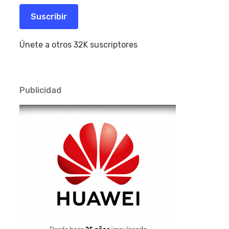
correo
electrónico
Suscribir
Únete a otros 32K suscriptores
Publicidad