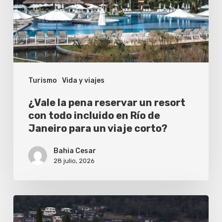
un
resort
con
todo
incluido
Turismo
Vida y viajes
en
Río
¿Vale la pena reservar un resort
de
con todo incluido en Río de
Janeiro para un viaje corto?
Janeiro
para
Bahia Cesar
un
28 julio, 2026
viaje
corto?
El
China