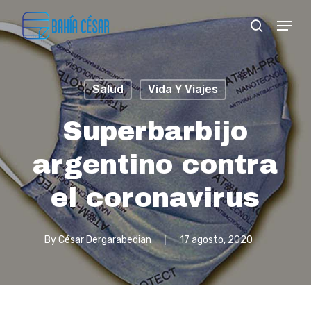
Skip
Menu
search
to
Close
main
Menu
content
Salud
Vida Y Viajes
Superbarbijo
argentino contra
el coronavirus
By
César Dergarabedian
17 agosto, 2020