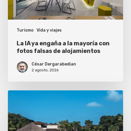
mayoría
con
fotos
Turismo
Vida y viajes
falsas
de
La IA ya engaña a la mayoría con
alojamientos
fotos falsas de alojamientos
César Dergarabedian
2 agosto, 2026
¿Vale
la
pena
reservar