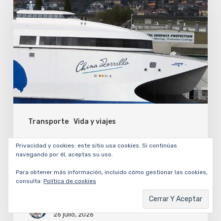
Zorrilla,
el
ferry
eléctrico
más
grande
del
Transporte
Vida y viajes
mundo,
se
El China Zorrilla, el ferry
Privacidad y cookies: este sitio usa cookies. Si continúas
prepara
eléctrico más grande del mundo,
navegando por él, aceptas su uso.
se prepara para viajar de
para
Para obtener más información, incluido cómo gestionar las cookies,
Tasmania hacia Uruguay
consulta:
Política de cookies
viajar
de
César Dergarabedian
26 julio, 2026
Tasmania