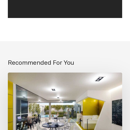
Recommended For You
La
IA
ya
engaña
a
la