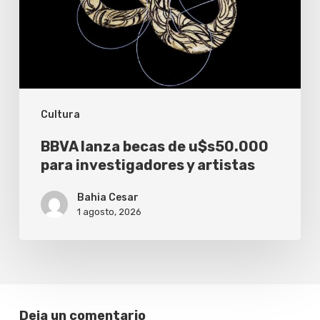
u$s50.000
para
investigadores
y
artistas
Cultura
BBVA lanza becas de u$s50.000
para investigadores y artistas
Bahia Cesar
1 agosto, 2026
Deja un comentario