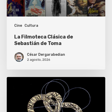
Toma
Cine
Cultura
La Filmoteca Clásica de
Sebastián de Toma
César Dergarabedian
2 agosto, 2026
BBVA
lanza
becas
de