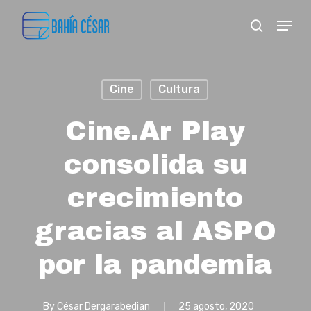
Skip
Menu
search
to
Close
main
Menu
content
Cine
Cultura
Cine.Ar Play
consolida su
crecimiento
gracias al ASPO
por la pandemia
By
César Dergarabedian
25 agosto, 2020