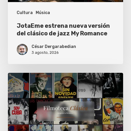
My
Cultura
Música
Romance
JotaEme estrena nueva versión
del clásico de jazz My Romance
César Dergarabedian
3 agosto, 2026
La
Filmoteca
Clásica
de
Sebastián
de