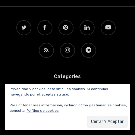
twitter
facebook
pinterest
linkedin
youtube
RSS
instagram
telegram
Categories
Privacidad y cookies: este sitio usa cookies. Si continúas
Actividades
Aeronáutica
Amigos
Arte
navegando por él, aceptas su uso.
Para obtener más información, incluido cómo gestionar las cookies,
Ciencia
Cine
Comercio
Computación
consulta:
Política de cookies
Comunicación
Cultura
Deportes