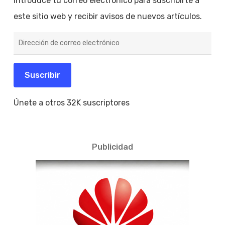
Introduce tu correo electrónico para suscribirte a
este sitio web y recibir avisos de nuevos artículos.
Dirección
de
correo
electrónico
Suscribir
Únete a otros 32K suscriptores
Publicidad