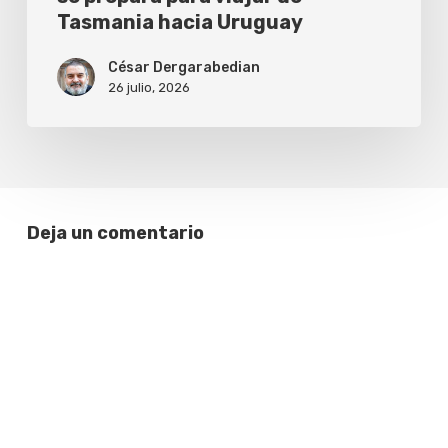
Tasmania hacia Uruguay
viajar
de
César Dergarabedian
26 julio, 2026
Tasmania
hacia
Uruguay
Deja un comentario