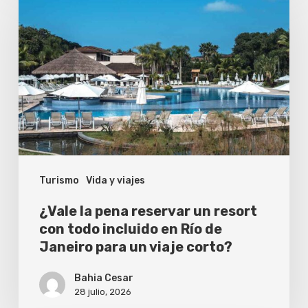
la
pena
reservar
un
resort
con
todo
incluido
Turismo
Vida y viajes
en
Río
¿Vale la pena reservar un resort
de
con todo incluido en Río de
Janeiro para un viaje corto?
Janeiro
para
Bahia Cesar
un
28 julio, 2026