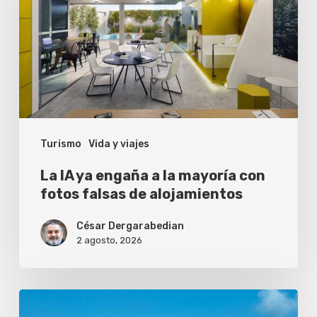
engaña
a
la
mayoría
con
fotos
Turismo
Vida y viajes
falsas
de
La IA ya engaña a la mayoría con
alojamientos
fotos falsas de alojamientos
César Dergarabedian
2 agosto, 2026
¿Vale