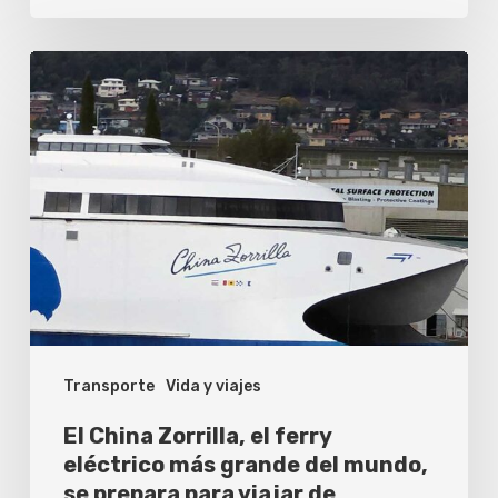
viaje
corto?
El
China
Zorrilla,
el
ferry
eléctrico
más
grande
del
Transporte
Vida y viajes
mundo,
se
El China Zorrilla, el ferry
prepara
eléctrico más grande del mundo,
se prepara para viajar de
para