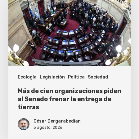
cien
organizaciones
piden
al
Senado
frenar
la
Ecología
Legislación
Política
Sociedad
entrega
de
Más de cien organizaciones piden
tierras
al Senado frenar la entrega de
tierras
César Dergarabedian
5 agosto, 2026