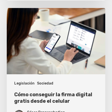
Cómo
conseguir
la
firma
digital
gratis
desde
el
celular
Legislación
Sociedad
Cómo conseguir la firma digital
gratis desde el celular