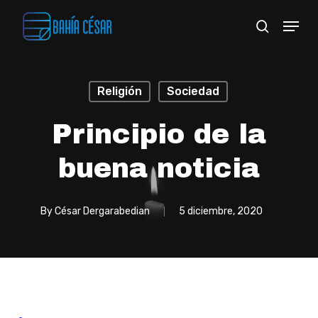
Skip
Menu
search
to
Close
main
Menu
content
Religión
Sociedad
Principio de la
buena noticia
By
César Dergarabedian
5 diciembre, 2020