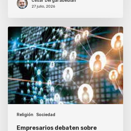
César Dergarabedian
27 julio, 2026
Empresarios
debaten
sobre
liderazgo
ético
y
valores
cristianos
en
Religión
Sociedad
Buenos
Aires
Empresarios debaten sobre