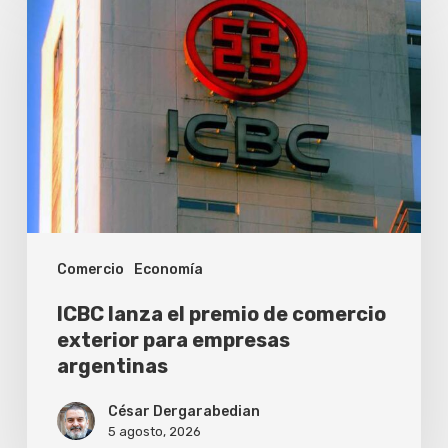
lanza
el
premio
de
comercio
exterior
para
empresas
Comercio
Economía
argentinas
ICBC lanza el premio de comercio
exterior para empresas
argentinas
César Dergarabedian
5 agosto, 2026