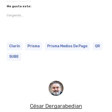
Me gusta esto:
Cargando...
Clarín
Prisma
Prisma Medios De Pago
QR
SUBE
César Dergarabedian