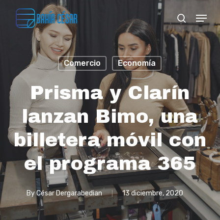
Skip
Menu
search
to
Close
main
Menu
content
Comercio
Economía
Prisma y Clarín
lanzan Bimo, una
billetera móvil con
el programa 365
By
César Dergarabedian
13 diciembre, 2020