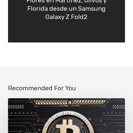
Flores en Martínez, Olivos y
Florida desde un Samsung
Galaxy Z Fold2
Recommended For You
Por
qué
tu
saldo