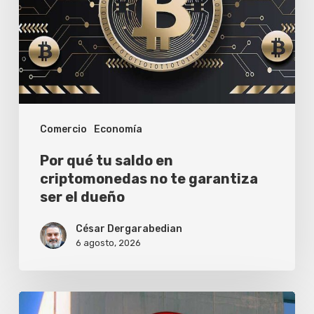
en
criptomonedas
no
te
garantiza
Comercio
Economía
ser
el
Por qué tu saldo en
dueño
criptomonedas no te garantiza
ser el dueño
César Dergarabedian
6 agosto, 2026
ICBC