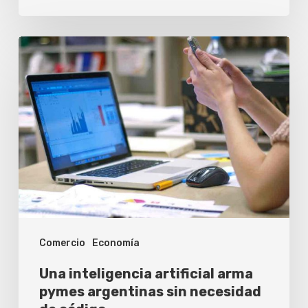
Una
inteligencia
artificial
arma
pymes
argentinas
sin
necesidad
de
Comercio
Economía
código
Una inteligencia artificial arma
pymes argentinas sin necesidad