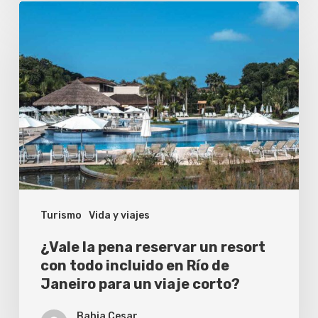
¿Vale
la
pena
reservar
un
resort
con
todo
incluido
Turismo
Vida y viajes
en
Río
¿Vale la pena reservar un resort
de
con todo incluido en Río de
Janeiro para un viaje corto?
Janeiro
para
Bahia Cesar