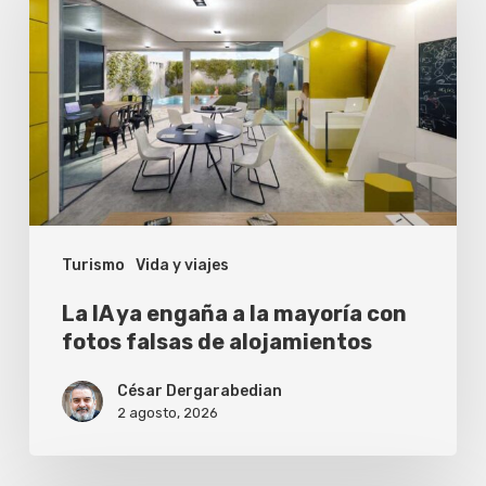
ya
engaña
a
la
mayoría
con
fotos
Turismo
Vida y viajes
falsas
de
La IA ya engaña a la mayoría con
alojamientos
fotos falsas de alojamientos
César Dergarabedian
2 agosto, 2026