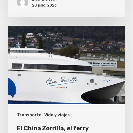
un
28 julio, 2026
viaje
corto?
El
China
Zorrilla,
el
ferry
eléctrico
más
grande
del
Transporte
Vida y viajes
mundo,
se
El China Zorrilla, el ferry