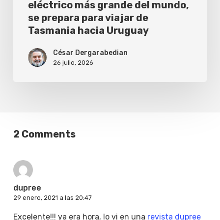
prepara
eléctrico más grande del mundo,
se prepara para viajar de
para
Tasmania hacia Uruguay
viajar
de
César Dergarabedian
26 julio, 2026
Tasmania
hacia
Uruguay
2 Comments
dupree
29 enero, 2021 a las 20:47
Excelente!!! ya era hora, lo vi en una
revista dupree