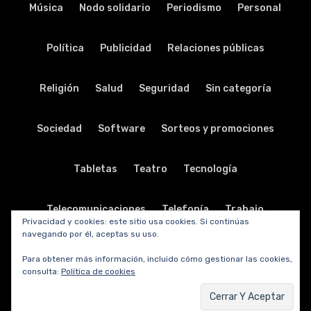
Música
Nodo solidario
Periodismo
Personal
Política
Publicidad
Relaciones públicas
Religión
Salud
Seguridad
Sin categoría
Sociedad
Software
Sorteos y promociones
Tabletas
Teatro
Tecnología
Telecomunicaciones
Telefonía
Trabajo
Privacidad y cookies: este sitio usa cookies. Si continúas
navegando por él, aceptas su uso.
Transporte
Turismo
TV y radio
Vida y viajes
Para obtener más información, incluido cómo gestionar las cookies,
consulta:
Política de cookies