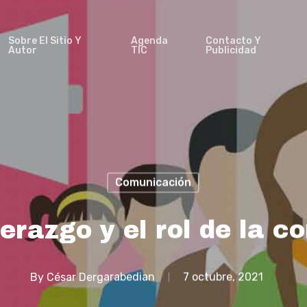
Sobre El Sitio Y
Agenda
Contacto Y
Autor
TIC
Publicidad
Comunicación
derazgo y el rol de la 
By
César Dergarabedian
7 octubre, 2021