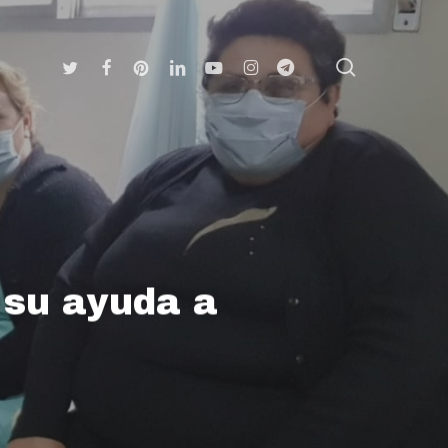
search
Twitter
Facebook
Pinterest
Linkedin
Youtube
Instagram
Telegram
 su ayuda a