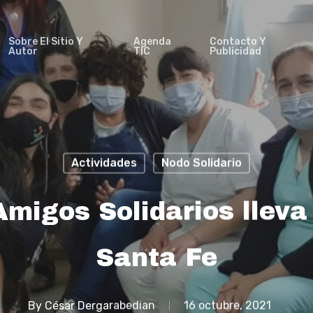
Sobre El Sitio Y
Agenda
Contacto Y
Autor
TIC
Publicidad
Actividades
Nodo Solidario
Amigos Solidarios lleva
Santa Fe
By
César Dergarabedian
16 octubre, 2021