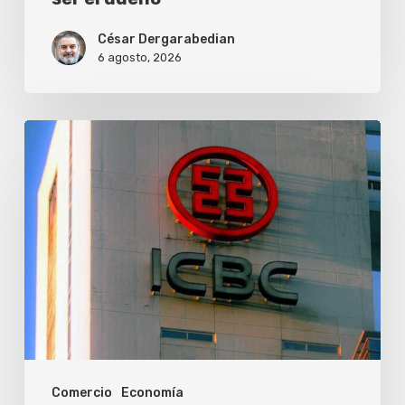
César Dergarabedian
6 agosto, 2026
ICBC
lanza
el
premio
de
comercio
exterior
para
empresas
Comercio
Economía
argentinas