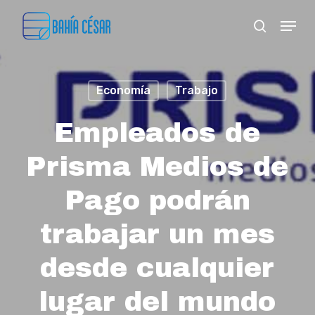
Skip
Menu
search
to
Close
main
Menu
content
Economía
Trabajo
Empleados de
Prisma Medios de
Pago podrán
trabajar un mes
desde cualquier
lugar del mundo