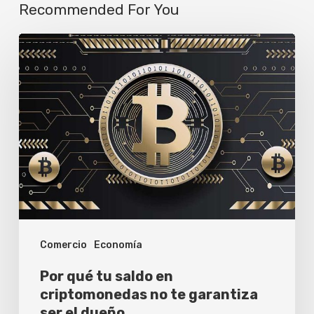
Recommended For You
Por
qué
tu
saldo
en
criptomonedas
no
te
garantiza
Comercio
Economía
ser
el
Por qué tu saldo en
dueño
criptomonedas no te garantiza
ser el dueño