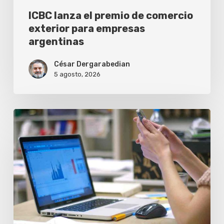
ICBC lanza el premio de comercio
exterior para empresas
argentinas
César Dergarabedian
5 agosto, 2026
Una
inteligencia
artificial
arma
pymes
argentinas
sin