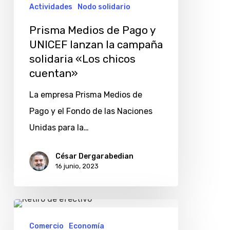
lanzan
Actividades
Nodo solidario
la
Prisma Medios de Pago y
campaña
UNICEF lanzan la campaña
solidaria
solidaria «Los chicos
«Los
cuentan»
chicos
La empresa Prisma Medios de
cuentan»
Pago y el Fondo de las Naciones
Unidas para la…
César Dergarabedian
16 junio, 2023
Retiro
de
Comercio
Economía