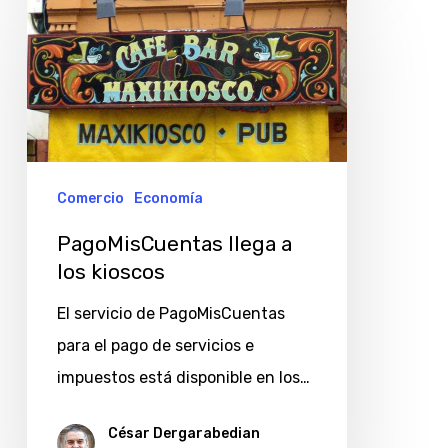
llega
a
los
kioscos
Comercio
Economía
PagoMisCuentas llega a
los kioscos
El servicio de PagoMisCuentas
para el pago de servicios e
impuestos está disponible en los…
César Dergarabedian