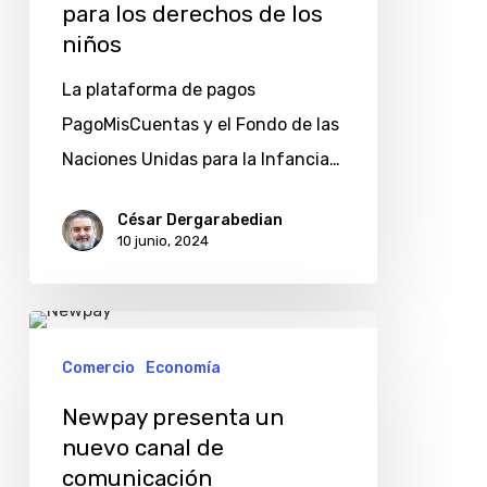
y
para los derechos de los
Unicef
niños
para
La plataforma de pagos
los
PagoMisCuentas y el Fondo de las
derechos
Naciones Unidas para la Infancia…
de
los
César Dergarabedian
10 junio, 2024
niños
Newpay
presenta
Comercio
Economía
un
Newpay presenta un
nuevo
nuevo canal de
canal
comunicación