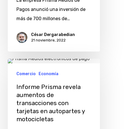
La empresa Prisma Medios de
Pagos anunció una inversión de
más de 700 millones de…
César Dergarabedian
21 noviembre, 2022
Informe
Prisma
Comercio
Economía
revela
Informe Prisma revela
aumentos
aumentos de
de
transacciones con
transacciones
tarjetas en autopartes y
con
motocicletas
tarjetas