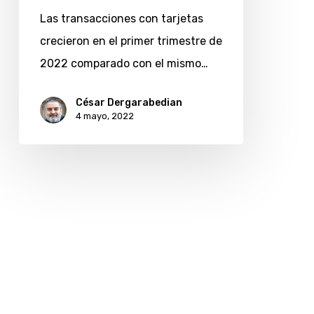
de
Las transacciones con tarjetas
Pago
crecieron en el primer trimestre de
revela
2022 comparado con el mismo…
rubros
que
César Dergarabedian
4 mayo, 2022
más
crecieron