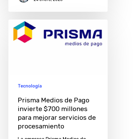
Prisma
Medios
de
Pago
invierte
$700
millones
Tecnología
para
Prisma Medios de Pago
mejorar
invierte $700 millones
servicios
para mejorar servicios de
de
procesamiento
procesamiento