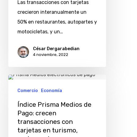
Las transacciones con tarjetas
en
crecieron interanualmente un
autopartes
50% en restaurantes, autopartes y
y
motocicletas, y un…
motocicletas
César Dergarabedian
4 noviembre, 2022
Índice
Prisma
Comercio
Economía
Medios
Índice Prisma Medios de
de
Pago: crecen
Pago:
transacciones con
crecen
tarjetas en turismo,