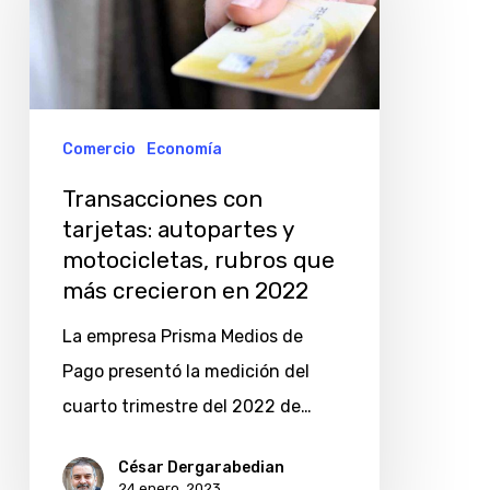
autopartes
y
motocicletas,
rubros
Comercio
Economía
que
Transacciones con
más
tarjetas: autopartes y
crecieron
motocicletas, rubros que
en
más crecieron en 2022
2022
La empresa Prisma Medios de
Pago presentó la medición del
cuarto trimestre del 2022 de…
César Dergarabedian
24 enero, 2023