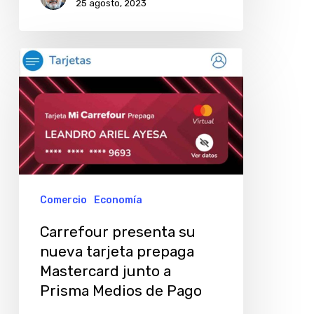
25 agosto, 2023
Carrefour
presenta
su
nueva
tarjeta
prepaga
Mastercard
Comercio
Economía
junto
Carrefour presenta su
a
nueva tarjeta prepaga
Prisma
Mastercard junto a
Medios
Prisma Medios de Pago
de