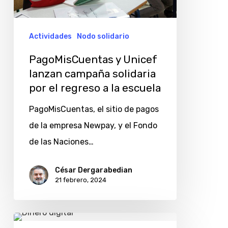
por
el
Actividades
Nodo solidario
regreso
PagoMisCuentas y Unicef
a
lanzan campaña solidaria
la
por el regreso a la escuela
escuela
PagoMisCuentas, el sitio de pagos
de la empresa Newpay, y el Fondo
de las Naciones…
César Dergarabedian
21 febrero, 2024
Más