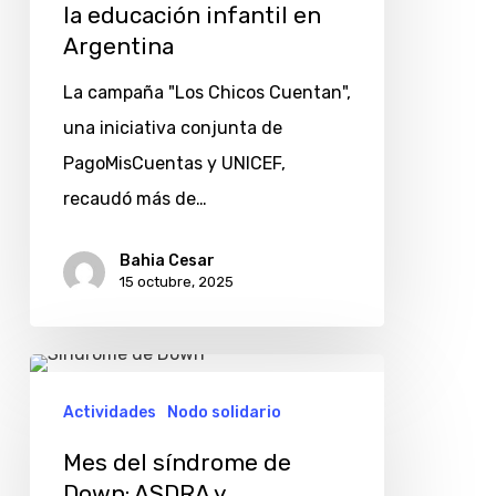
$75
la educación infantil en
millones
Argentina
recaudados
La campaña "Los Chicos Cuentan",
para
una iniciativa conjunta de
la
PagoMisCuentas y UNICEF,
educación
recaudó más de…
infantil
en
Bahia Cesar
15 octubre, 2025
Argentina
Mes
del
Actividades
Nodo solidario
síndrome
Mes del síndrome de
de
Down: ASDRA y