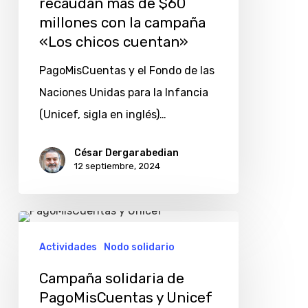
recaudan más de $60
más
millones con la campaña
de
«Los chicos cuentan»
$60
PagoMisCuentas y el Fondo de las
millones
Naciones Unidas para la Infancia
con
(Unicef, sigla en inglés)…
la
campaña
César Dergarabedian
12 septiembre, 2024
«Los
chicos
cuentan»
Campaña
solidaria
Actividades
Nodo solidario
de
Campaña solidaria de
PagoMisCuentas
PagoMisCuentas y Unicef