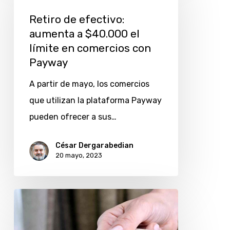
efectivo:
Retiro de efectivo:
aumenta
aumenta a $40.000 el
a
límite en comercios con
$40.000
Payway
el
A partir de mayo, los comercios
límite
que utilizan la plataforma Payway
en
pueden ofrecer a sus…
comercios
con
César Dergarabedian
20 mayo, 2023
Payway
Transacciones
con
tarjetas: