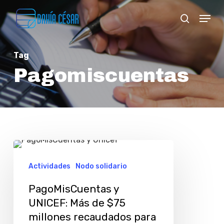
Skip
Menu
search
to
Close
main
Menu
Tag
content
Pagomiscuentas
PagoMisCuentas
y
Actividades
Nodo solidario
UNICEF:
PagoMisCuentas y
Más
UNICEF: Más de $75
de
millones recaudados para