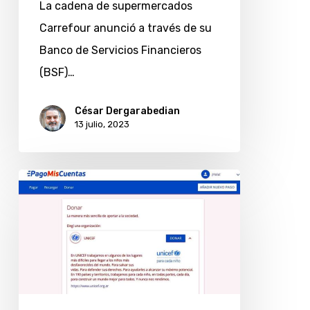
La cadena de supermercados
Pago
Carrefour anunció a través de su
Banco de Servicios Financieros
(BSF)…
César Dergarabedian
13 julio, 2023
Prisma
Medios
de
Pago
y
UNICEF