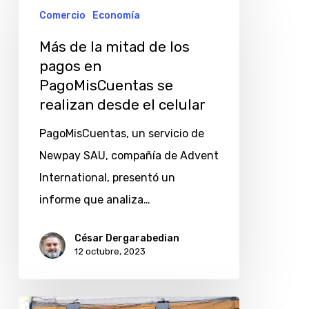
de
Comercio
Economía
la
Más de la mitad de los
mitad
pagos en
de
PagoMisCuentas se
los
realizan desde el celular
pagos
PagoMisCuentas, un servicio de
en
Newpay SAU, compañía de Advent
PagoMisCuentas
International, presentó un
se
informe que analiza…
realizan
desde
César Dergarabedian
12 octubre, 2023
el
celular
PagoMisCuentas