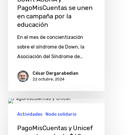
Down:
PagoMisCuentas se unen
ASDRA
en campaña por la
y
educación
PagoMisCuentas
En el mes de concientización
se
sobre el síndrome de Down, la
unen
Asociación del Síndrome de…
en
campaña
César Dergarabedian
22 octubre, 2024
por
la
educación
PagoMisCuentas
y
Actividades
Nodo solidario
Unicef
PagoMisCuentas y Unicef
recaudan