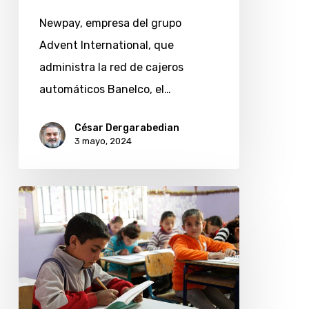
de
Newpay, empresa del grupo
comunicación
Advent International, que
administra la red de cajeros
automáticos Banelco, el…
César Dergarabedian
3 mayo, 2024
PagoMisCuentas
y
Unicef
lanzan
campaña
solidaria