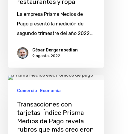
transacciones
restaurantes y ropa
con
La empresa Prisma Medios de
tarjetas
Pago presentó la medición del
en
segundo trimestre del año 2022…
turismo,
restaurantes
César Dergarabedian
9 agosto, 2022
y
ropa
Transacciones
con
Comercio
Economía
tarjetas:
Transacciones con
Índice
tarjetas: Índice Prisma
Prisma
Medios de Pago revela
Medios
rubros que más crecieron