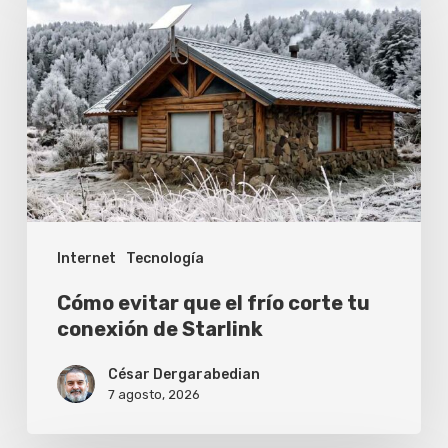
evitar
que
el
frío
corte
tu
conexión
de
Internet
Tecnología
Starlink
Cómo evitar que el frío corte tu
conexión de Starlink
César Dergarabedian
7 agosto, 2026