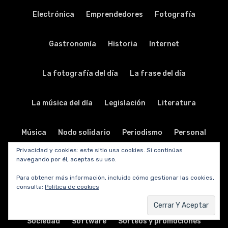
Electrónica
Emprendedores
Fotografía
Gastronomía
Historia
Internet
La fotografía del día
La frase del día
La música del día
Legislación
Literatura
Música
Nodo solidario
Periodismo
Personal
Privacidad y cookies: este sitio usa cookies. Si continúas
navegando por él, aceptas su uso.
Política
Publicidad
Relaciones públicas
Para obtener más información, incluido cómo gestionar las cookies,
consulta:
Política de cookies
Religión
Salud
Seguridad
Sin categoría
Sociedad
Software
Sorteos y promociones