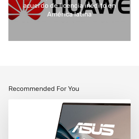
acuerdo de licencia inédito en
América latina
Recommended For You
Asus
extiende
a
dos