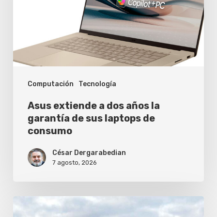
años
la
garantía
de
sus
Computación
Tecnología
laptops
de
Asus extiende a dos años la
consumo
garantía de sus laptops de
consumo
César Dergarabedian
7 agosto, 2026
Cómo