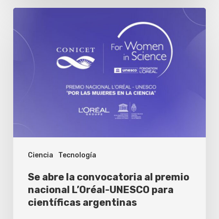
Se
abre
la
convocatoria
al
premio
nacional
L’Oréal-
UNESCO
Ciencia
Tecnología
para
científicas
Se abre la convocatoria al premio
argentinas
nacional L’Oréal-UNESCO para
científicas argentinas