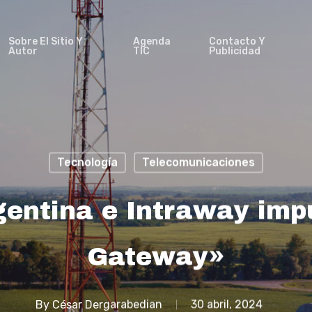
Sobre El Sitio Y
Agenda
Contacto Y
Autor
TIC
Publicidad
Tecnología
Telecomunicaciones
entina e Intraway im
Gateway»
By
César Dergarabedian
30 abril, 2024