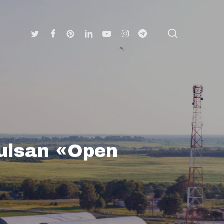
search
Twitter
Facebook
Pinterest
Linkedin
Youtube
Instagram
Telegram
pulsan «Open