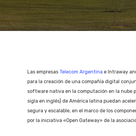
Las empresas
Telecom Argentina
e Intraway an
para la creación de una compañía digital conju
software nativa en la computación en la nube p
sigla en inglés) de América latina puedan acel
segura y escalable, en el marco de los compone
Hit enter to search or ESC to close
por la iniciativa «Open Gateway» de la asociac