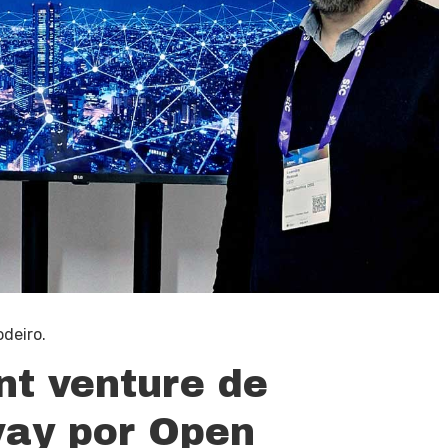
odeiro.
int venture de
way por Open