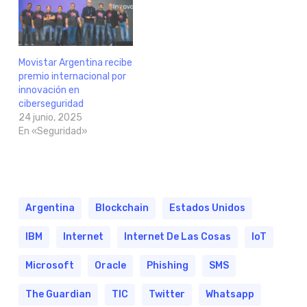
Movistar Argentina recibe
premio internacional por
innovación en
ciberseguridad
24 junio, 2025
En «Seguridad»
Argentina
Blockchain
Estados Unidos
IBM
Internet
Internet De Las Cosas
IoT
Microsoft
Oracle
Phishing
SMS
The Guardian
TIC
Twitter
Whatsapp