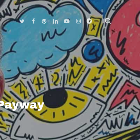
search
Twitter
Facebook
Pinterest
Linkedin
Youtube
Instagram
Telegram
 Payway