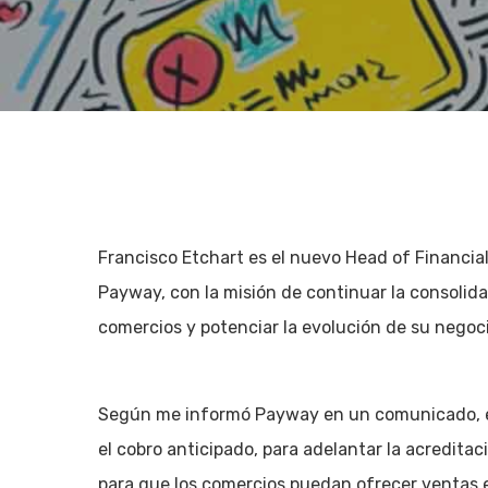
Francisco Etchart es el nuevo Head of Financial 
Payway, con la misión de continuar la consolida
comercios y potenciar la evolución de su negoci
Según me informó Payway en un comunicado, en
Hit enter to search or ESC to close
el cobro anticipado, para adelantar la acreditac
para que los comercios puedan ofrecer ventas 