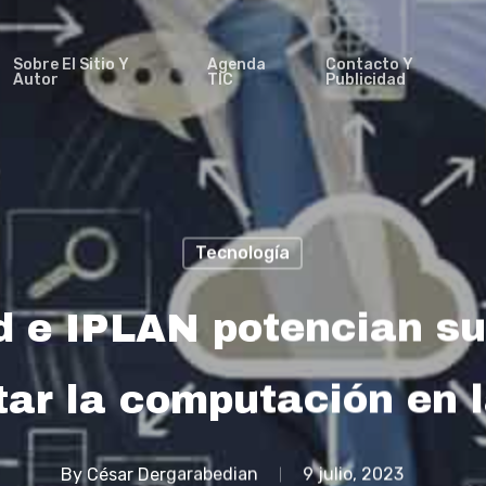
Sobre El Sitio Y
Agenda
Contacto Y
Autor
TIC
Publicidad
Tecnología
 e IPLAN potencian su
ar la computación en 
By
César Dergarabedian
9 julio, 2023