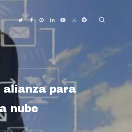
search
Twitter
Facebook
Pinterest
Linkedin
Youtube
Instagram
Telegram
 alianza para
la nube