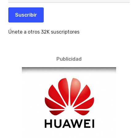
correo
electrónico
Suscribir
Únete a otros 32K suscriptores
Publicidad