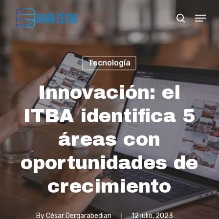
Skip
Menu
search
to
Close
main
Menu
content
Tecnología
Innovación: el
ITBA identifica 5
áreas con
oportunidades de
crecimiento
By
César Dergarabedian
12 julio, 2023