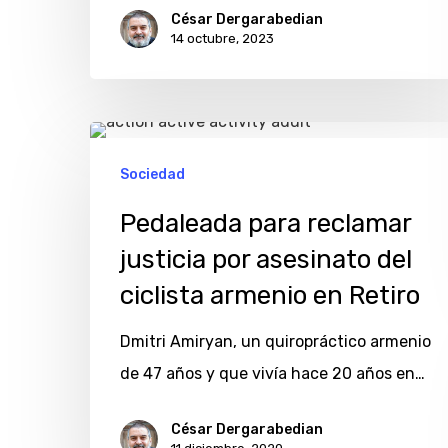
sus
César Dergarabedian
jornadas
14 octubre, 2023
internacionales
Pedaleada
para
Sociedad
reclamar
Pedaleada para reclamar
justicia
justicia por asesinato del
por
ciclista armenio en Retiro
asesinato
del
Dmitri Amiryan, un quiropráctico armenio
ciclista
de 47 años y que vivía hace 20 años en…
armenio
en
César Dergarabedian