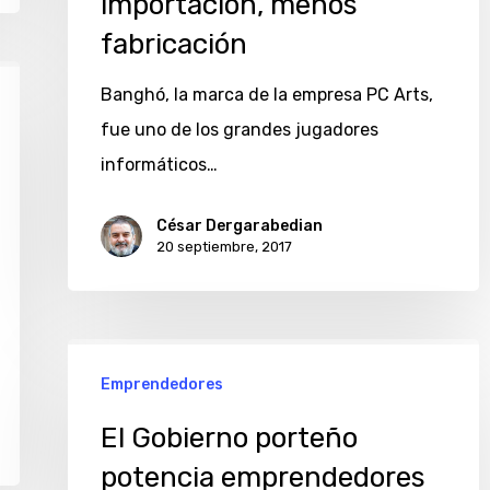
importación, menos
importación,
fabricación
menos
fabricación
Banghó, la marca de la empresa PC Arts,
fue uno de los grandes jugadores
informáticos…
César Dergarabedian
20 septiembre, 2017
El
Emprendedores
Gobierno
porteño
El Gobierno porteño
potencia
potencia emprendedores