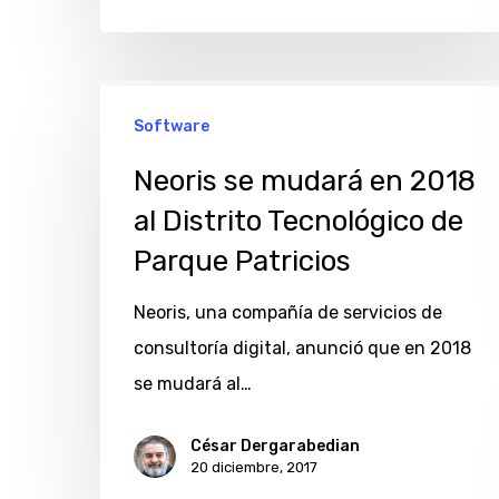
Neoris
Software
se
mudará
Neoris se mudará en 2018
en
al Distrito Tecnológico de
2018
Parque Patricios
al
Distrito
Neoris, una compañía de servicios de
Tecnológico
consultoría digital, anunció que en 2018
de
se mudará al…
Parque
César Dergarabedian
Patricios
20 diciembre, 2017