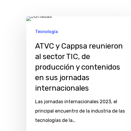
ATVC
y
Tecnología
Cappsa
ATVC y Cappsa reunieron
reunieron
al sector TIC, de
al
producción y contenidos
sector
en sus jornadas
TIC,
de
internacionales
producción
Las jornadas internacionales 2023, el
y
principal encuentro de la industria de las
contenidos
Hit enter to search or ESC to close
tecnologías de la…
en