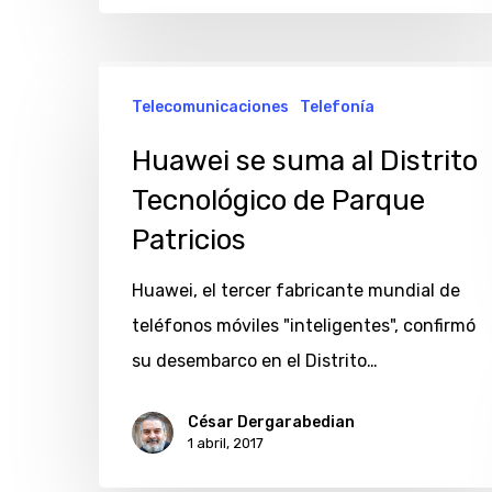
Huawei
Telecomunicaciones
Telefonía
se
suma
Huawei se suma al Distrito
al
Tecnológico de Parque
Distrito
Patricios
Tecnológico
de
Huawei, el tercer fabricante mundial de
Parque
teléfonos móviles "inteligentes", confirmó
Patricios
su desembarco en el Distrito…
César Dergarabedian
1 abril, 2017