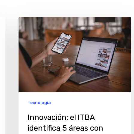
Innovación:
el
ITBA
identifica
5
áreas
con
oportunidades
de
Tecnología
crecimiento
Innovación: el ITBA
identifica 5 áreas con