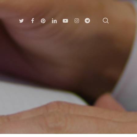
search
Twitter
Facebook
Pinterest
Linkedin
Youtube
Instagram
Telegram