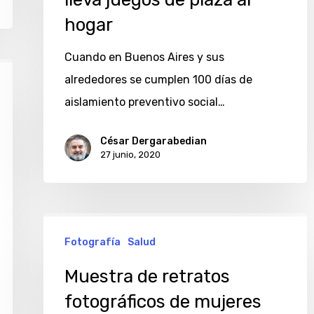
te
hogar
lleva
juegos
Cuando en Buenos Aires y sus
de
alrededores se cumplen 100 días de
plaza
aislamiento preventivo social…
al
César Dergarabedian
hogar
27 junio, 2020
Muestra
Fotografía
Salud
de
retratos
Muestra de retratos
fotográficos
fotográficos de mujeres
de