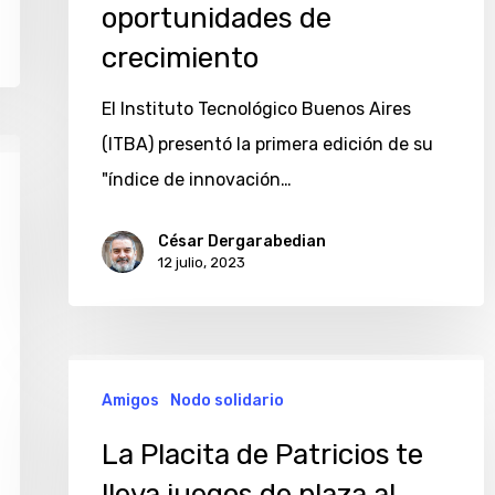
oportunidades de
crecimiento
El Instituto Tecnológico Buenos Aires
(ITBA) presentó la primera edición de su
"índice de innovación…
César Dergarabedian
12 julio, 2023
La
Amigos
Nodo solidario
Placita
de
La Placita de Patricios te
Patricios
lleva juegos de plaza al