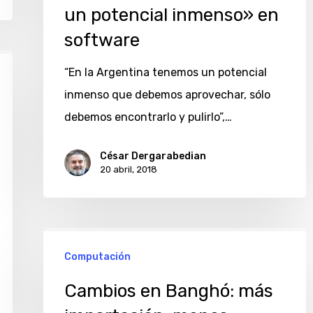
«En
un potencial inmenso» en
la
software
Argentina
tenemos
“En la Argentina tenemos un potencial
un
inmenso que debemos aprovechar, sólo
potencial
debemos encontrarlo y pulirlo”,…
inmenso»
César Dergarabedian
en
20 abril, 2018
software
Cambios
Computación
en
Banghó:
Cambios en Banghó: más
más