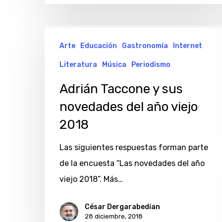
la
crisis
Adrián
Arte
Educación
Gastronomía
Internet
Taccone
y
Literatura
Música
Periodismo
sus
Adrián Taccone y sus
novedades
novedades del año viejo
del
2018
año
viejo
Las siguientes respuestas forman parte
2018
de la encuesta “Las novedades del año
viejo 2018”. Más…
César Dergarabedian
28 diciembre, 2018