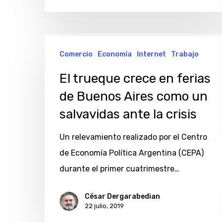
El
Comercio
Economía
Internet
Trabajo
trueque
crece
El trueque crece en ferias
en
de Buenos Aires como un
ferias
salvavidas ante la crisis
de
Buenos
Un relevamiento realizado por el Centro
Aires
de Economía Política Argentina (CEPA)
como
durante el primer cuatrimestre…
un
César Dergarabedian
salvavidas
22 julio, 2019
ante