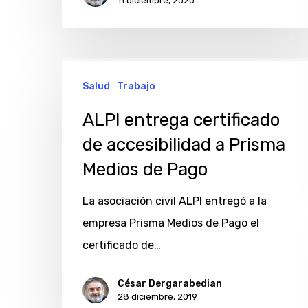
11 diciembre, 2020
Retiro
ALPI
Salud
Trabajo
entrega
certificado
ALPI entrega certificado
de
de accesibilidad a Prisma
accesibilidad
Medios de Pago
a
Prisma
La asociación civil ALPI entregó a la
Medios
empresa Prisma Medios de Pago el
de
certificado de…
Pago
César Dergarabedian
28 diciembre, 2019