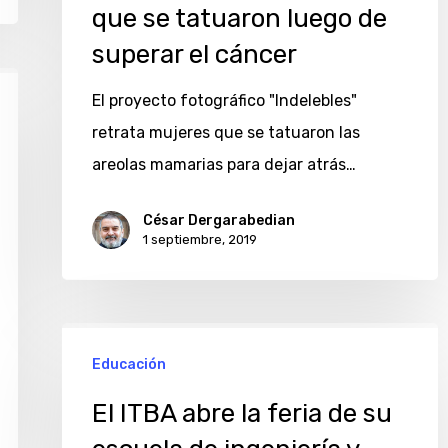
que se tatuaron luego de
mujeres
superar el cáncer
que
se
El proyecto fotográfico "Indelebles"
tatuaron
retrata mujeres que se tatuaron las
luego
areolas mamarias para dejar atrás…
de
César Dergarabedian
superar
1 septiembre, 2019
el
cáncer
El
Educación
ITBA
abre
El ITBA abre la feria de su
la