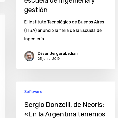
escuela de ingeniería y
feria
gestión
de
su
El Instituto Tecnológico de Buenos Aires
escuela
(ITBA) anunció la feria de la Escuela de
de
Ingeniería…
ingeniería
César Dergarabedian
y
25 junio, 2019
gestión
Sergio
Software
Donzelli,
de
Sergio Donzelli, de Neoris:
Neoris:
«En la Argentina tenemos