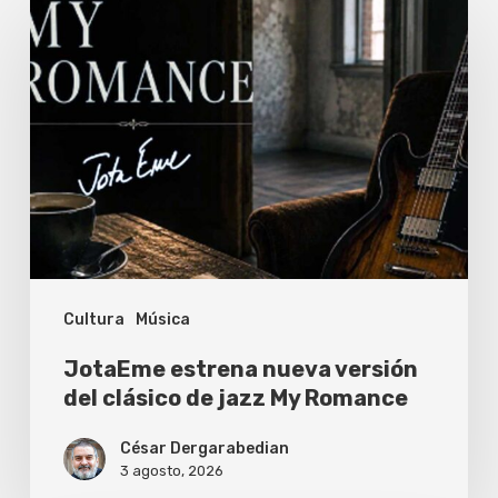
JotaEme
estrena
nueva
versión
del
clásico
de
jazz
My
Cultura
Música
Romance
JotaEme estrena nueva versión
del clásico de jazz My Romance
César Dergarabedian
3 agosto, 2026