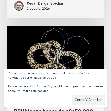
César Dergarabedian
2 agosto, 2026
BBVA
lanza
becas
de
u$s50.000
para
Privacidad y cookies: este sitio usa cookies. Si continúas
investigadores
navegando por él, aceptas su uso.
y
Para obtener más información, incluido cómo gestionar las cookies,
consulta:
Política de cookies
artistas
Cultura