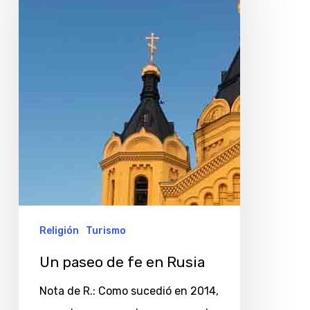
de
fe
en
Rusia
Religión
Turismo
Un paseo de fe en Rusia
Nota de R.: Como sucedió en 2014,