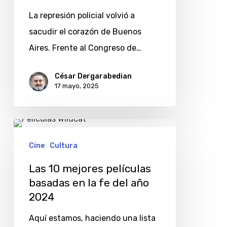
fuego
La represión policial volvió a
junto
sacudir el corazón de Buenos
a
Aires. Frente al Congreso de…
los
jubilados
César Dergarabedian
17 mayo, 2025
Las
10
Cine
Cultura
mejores
Las 10 mejores películas
películas
basadas en la fe del año
basadas
2024
en
Aquí estamos, haciendo una lista
la