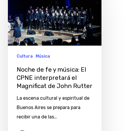
de
fe
y
música:
El
CPNE
Cultura
Música
interpretará
Noche de fe y música: El
el
CPNE interpretará el
Magnificat
Magnificat de John Rutter
de
La escena cultural y espiritual de
John
Buenos Aires se prepara para
Rutter
recibir una de las…