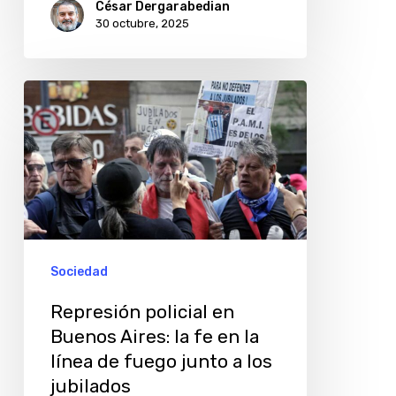
César Dergarabedian
30 octubre, 2025
Represión
policial
en
Buenos
Aires:
la
fe
Sociedad
en
Represión policial en
la
Buenos Aires: la fe en la
línea
línea de fuego junto a los
de
jubilados