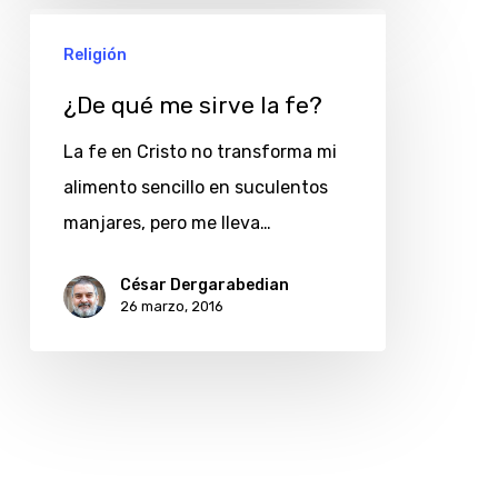
¿De
Religión
qué
me
¿De qué me sirve la fe?
sirve
La fe en Cristo no transforma mi
la
alimento sencillo en suculentos
fe?
manjares, pero me lleva…
César Dergarabedian
26 marzo, 2016