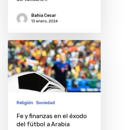
la
fe
Bahia Cesar
y
13 enero, 2024
al
cine
Fe
y
finanzas
en
el
éxodo
del
Religión
Sociedad
fútbol
Fe y finanzas en el éxodo
a
del fútbol a Arabia
Arabia