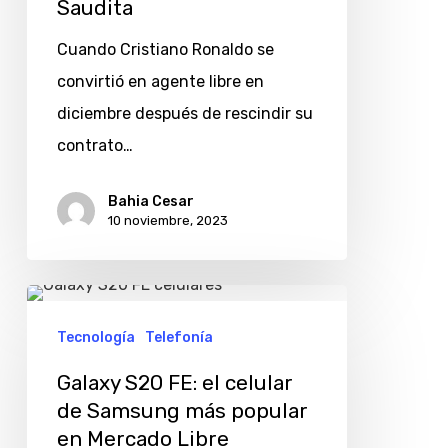
Saudita
Saudita
Cuando Cristiano Ronaldo se
convirtió en agente libre en
diciembre después de rescindir su
contrato…
Bahia Cesar
10 noviembre, 2023
Galaxy
S20
Tecnología
Telefonía
FE:
Galaxy S20 FE: el celular
el
de Samsung más popular
celular
en Mercado Libre