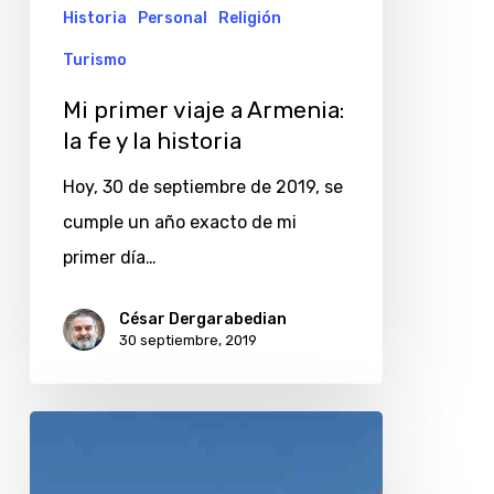
fe
Historia
Personal
Religión
y
Turismo
la
Mi primer viaje a Armenia:
historia
la fe y la historia
Hoy, 30 de septiembre de 2019, se
cumple un año exacto de mi
primer día…
César Dergarabedian
30 septiembre, 2019
Un
paseo