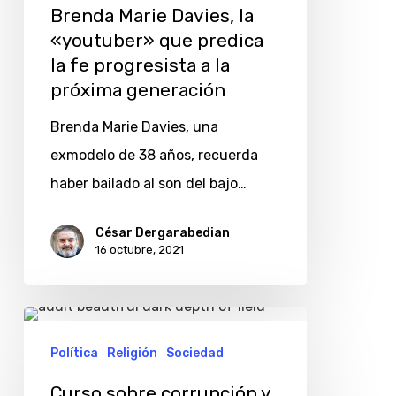
Brenda Marie Davies, la
fe
«youtuber» que predica
progresista
la fe progresista a la
a
próxima generación
la
Brenda Marie Davies, una
próxima
exmodelo de 38 años, recuerda
generación
haber bailado al son del bajo…
César Dergarabedian
16 octubre, 2021
Curso
sobre
Política
Religión
Sociedad
corrupción
Curso sobre corrupción y