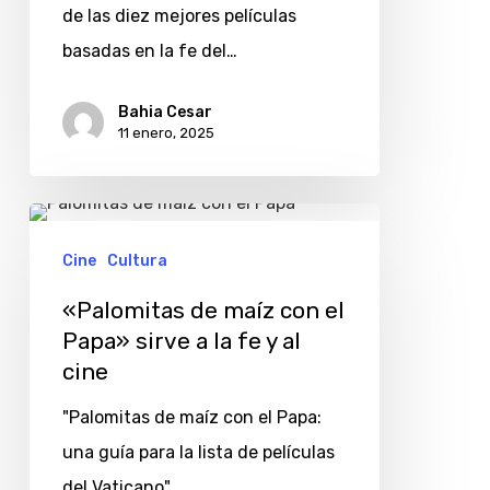
de las diez mejores películas
fe
basadas en la fe del…
del
año
Bahia Cesar
2024
11 enero, 2025
«Palomitas
de
Cine
Cultura
maíz
«Palomitas de maíz con el
con
Papa» sirve a la fe y al
el
cine
Papa»
"Palomitas de maíz con el Papa:
sirve
una guía para la lista de películas
a
del Vaticano"…