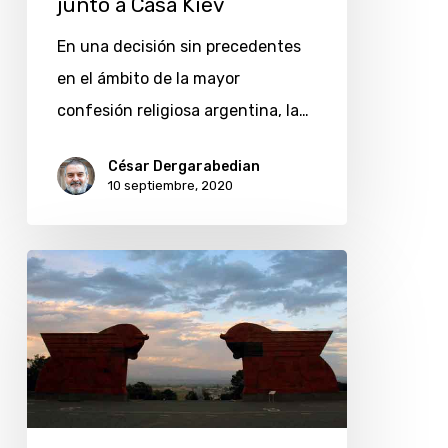
junto a Casa Kiev
de
En una decisión sin precedentes
financiamiento
en el ámbito de la mayor
junto
confesión religiosa argentina, la…
a
Casa
César Dergarabedian
Kiev
10 septiembre, 2020
Mi
primer
viaje
a
Armenia:
la