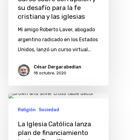
y
su desafío para la fe
su
cristiana y las iglesias
desafío
Mi amigo Roberto Laver, abogado
para
argentino radicado en los Estados
la
Unidos, lanzó un curso virtual…
fe
cristiana
César Dergarabedian
y
18 octubre, 2020
las
iglesias
La
Iglesia
Religión
Sociedad
Católica
La Iglesia Católica lanza
lanza
plan de financiamiento
plan