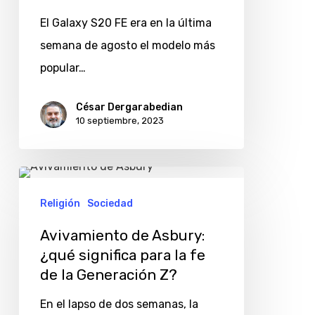
de
El Galaxy S20 FE era en la última
Samsung
semana de agosto el modelo más
más
popular…
popular
en
César Dergarabedian
Mercado
10 septiembre, 2023
Libre
Avivamiento
de
Religión
Sociedad
Asbury:
Avivamiento de Asbury:
¿qué
¿qué significa para la fe
significa
de la Generación Z?
para
En el lapso de dos semanas, la
la