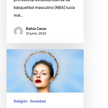
el
básquetbol masculino (NBA) lucía
rol
mal…
de
la
Bahia Cesar
fe
21 junio, 2022
en
la
Brenda
NBA
Marie
Davies,
la
«youtuber»
que
predica
Religión
Sociedad
la