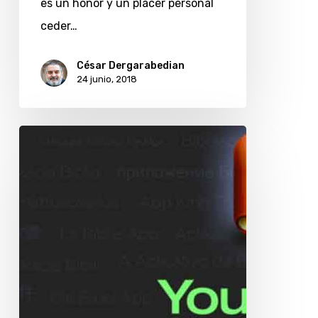
es un honor y un placer personal
ceder…
César Dergarabedian
24 junio, 2018
La
fe
comulga
con
las
aplicaciones