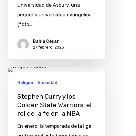
Universidad de Asbury, una
fe
pequeña universidad evangélica
de
(foto…
la
Generación
Bahia Cesar
Z?
27 febrero, 2023
Stephen
Curry
Religión
Sociedad
y
Stephen Curry y los
los
Golden State Warriors: el
Golden
rol de la fe en la NBA
State
En enero, la temporada de la liga
Warriors:
profesional estadounidense de