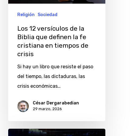
Biblia
que
Religión
Sociedad
definen
Los 12 versículos de la
la
Biblia que definen la fe
fe
cristiana en tiempos de
cristiana
crisis
en
Si hay un libro que resiste el paso
tiempos
del tiempo, las dictaduras, las
de
crisis económicas…
crisis
César Dergarabedian
29 marzo, 2026
Noche