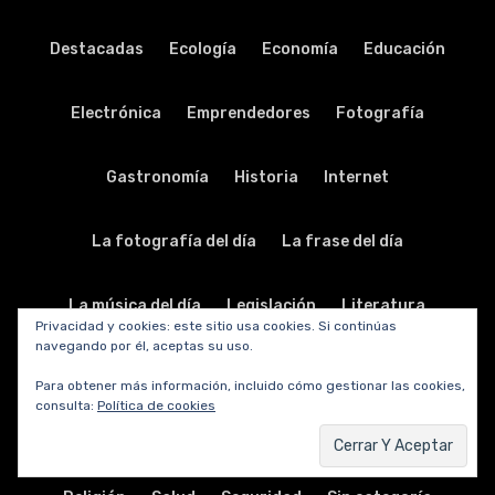
Destacadas
Ecología
Economía
Educación
Electrónica
Emprendedores
Fotografía
Gastronomía
Historia
Internet
La fotografía del día
La frase del día
La música del día
Legislación
Literatura
Privacidad y cookies: este sitio usa cookies. Si continúas
navegando por él, aceptas su uso.
Música
Nodo solidario
Periodismo
Personal
Para obtener más información, incluido cómo gestionar las cookies,
consulta:
Política de cookies
Política
Publicidad
Relaciones públicas