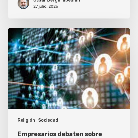
César Dergarabedian
27 julio, 2026
Empresarios
debaten
sobre
liderazgo
ético
y
valores
cristianos
en
Religión
Sociedad
Buenos
Aires
Empresarios debaten sobre