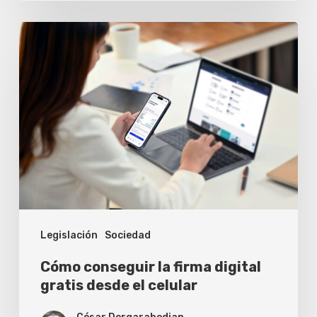
Cómo
conseguir
la
firma
digital
gratis
desde
el
celular
Legislación
Sociedad
Cómo conseguir la firma digital
gratis desde el celular