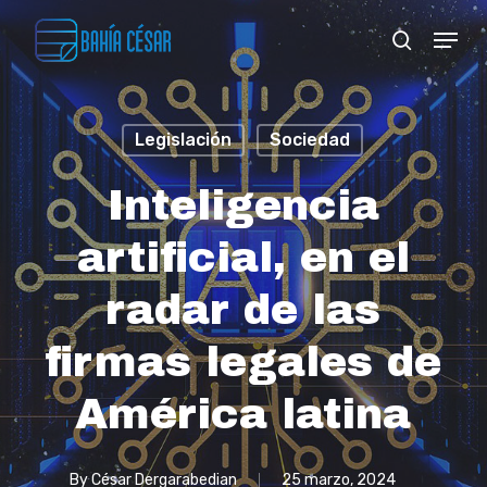
Skip
Menu
search
to
Close
main
Menu
content
Legislación
Sociedad
Inteligencia
artificial, en el
radar de las
firmas legales de
América latina
By
César Dergarabedian
25 marzo, 2024