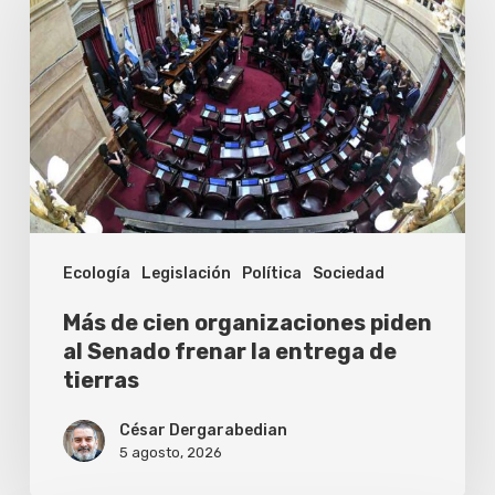
cien
organizaciones
piden
al
Senado
frenar
la
Ecología
Legislación
Política
Sociedad
entrega
de
Más de cien organizaciones piden
tierras
al Senado frenar la entrega de
tierras
César Dergarabedian
5 agosto, 2026