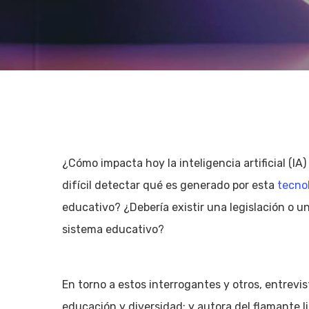
¿Cómo impacta hoy la inteligencia artificial (I
difícil detectar qué es generado por esta
tecno
educativo? ¿Debería existir una legislación o un 
sistema educativo?
Hit enter to search or ESC to close
En torno a estos interrogantes y otros, entrev
educación y diversidad; y autora del flamante l