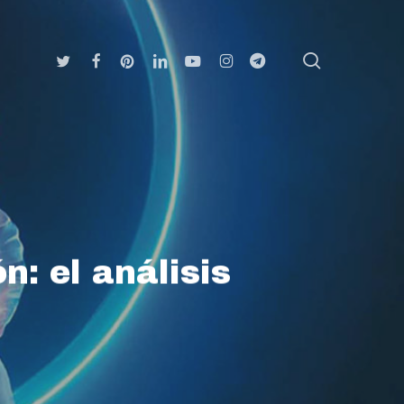
search
Twitter
Facebook
Pinterest
Linkedin
Youtube
Instagram
Telegram
n: el análisis