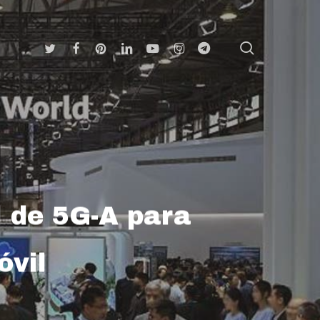
search
Twitter
Facebook
Pinterest
Linkedin
Youtube
Instagram
Telegram
l de 5G-A para
óvil