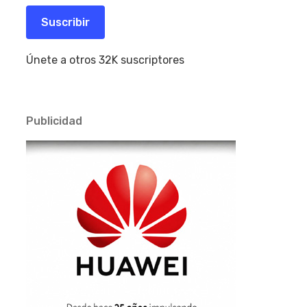
correo
electrónico
Suscribir
Únete a otros 32K suscriptores
Publicidad