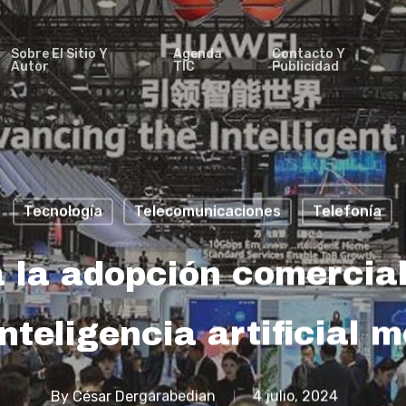
Sobre El Sitio Y
Agenda
Contacto Y
Autor
TIC
Publicidad
Tecnología
Telecomunicaciones
Telefonía
 la adopción comercia
inteligencia artificial m
By
César Dergarabedian
4 julio, 2024