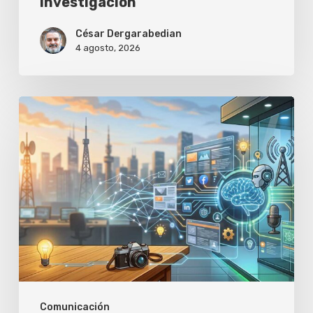
investigación
César Dergarabedian
4 agosto, 2026
Aprende
a
crear
historias
que
los
medios
quieran
publicar,
Comunicación
de