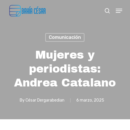
Skip
Menu
search
to
Close
main
Menu
content
Comunicación
Mujeres y
periodistas:
Andrea Catalano
By
César Dergarabedian
6 marzo, 2025