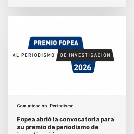
Fopea
abrió
la
convocatoria
para
su
premio
de
periodismo
Comunicación
Periodismo
de
investigación
Fopea abrió la convocatoria para
su premio de periodismo de