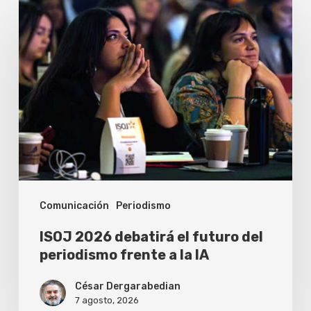
ISOJ
2026
debatirá
el
futuro
del
periodismo
frente
a
Comunicación
Periodismo
la
IA
ISOJ 2026 debatirá el futuro del
periodismo frente a la IA
César Dergarabedian
7 agosto, 2026