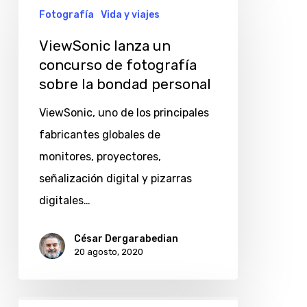
lanza
Fotografía
Vida y viajes
un
ViewSonic lanza un
concurso
concurso de fotografía
de
sobre la bondad personal
fotografía
ViewSonic, uno de los principales
sobre
fabricantes globales de
la
monitores, proyectores,
bondad
señalización digital y pizarras
personal
digitales…
César Dergarabedian
20 agosto, 2020
Monitores