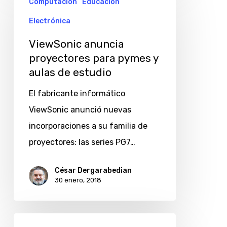
Computación
Educación
anuncia
proyectores
Electrónica
para
ViewSonic anuncia
pymes
proyectores para pymes y
y
aulas de estudio
aulas
El fabricante informático
de
ViewSonic anunció nuevas
estudio
incorporaciones a su familia de
proyectores: las series PG7…
César Dergarabedian
30 enero, 2018
Llega