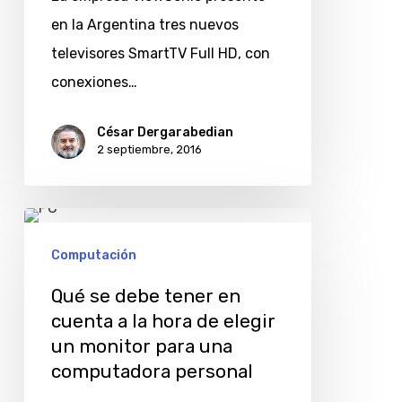
en la Argentina tres nuevos
televisores SmartTV Full HD, con
conexiones…
César Dergarabedian
2 septiembre, 2016
Qué
se
Computación
debe
Qué se debe tener en
tener
cuenta a la hora de elegir
en
un monitor para una
cuenta
computadora personal
a