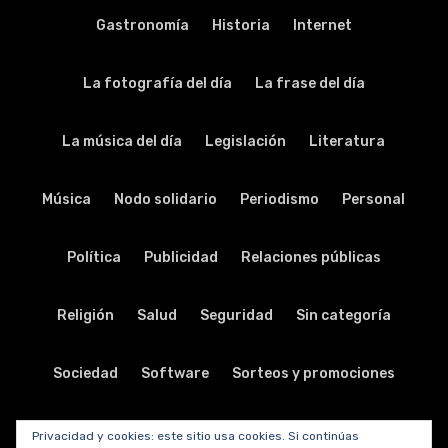
Gastronomía
Historia
Internet
La fotografía del día
La frase del día
La música del día
Legislación
Literatura
Música
Nodo solidario
Periodismo
Personal
Política
Publicidad
Relaciones públicas
Religión
Salud
Seguridad
Sin categoría
Sociedad
Software
Sorteos y promociones
Tabletas
Teatro
Tecnología
Privacidad y cookies: este sitio usa cookies. Si continúas