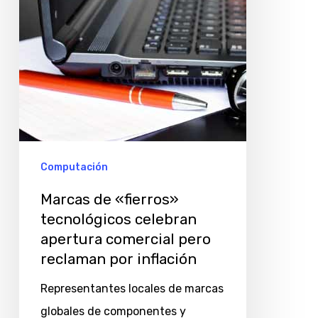
apertura
comercial
pero
reclaman
por
inflación
Computación
Marcas de «fierros»
tecnológicos celebran
apertura comercial pero
reclaman por inflación
Representantes locales de marcas
globales de componentes y