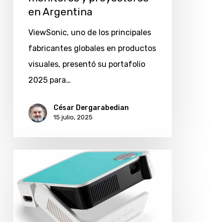
proyectores
en Argentina
en
ViewSonic, uno de los principales
Argentina
fabricantes globales en productos
visuales, presentó su portafolio
2025 para…
César Dergarabedian
15 julio, 2025
ViewSonic
lanza
nuevo
proyector
LED