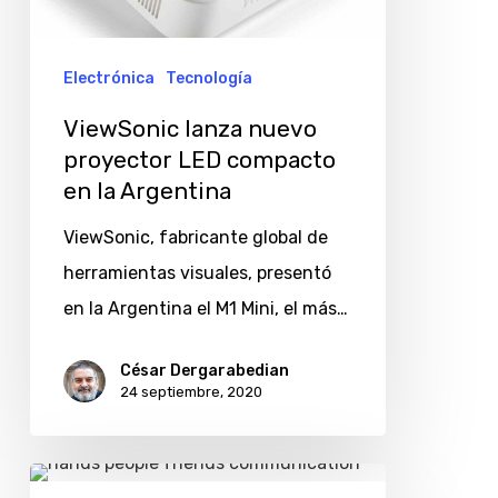
compacto
en
Electrónica
Tecnología
la
ViewSonic lanza nuevo
Argentina
proyector LED compacto
en la Argentina
ViewSonic, fabricante global de
herramientas visuales, presentó
en la Argentina el M1 Mini, el más…
César Dergarabedian
24 septiembre, 2020
ViewSonic