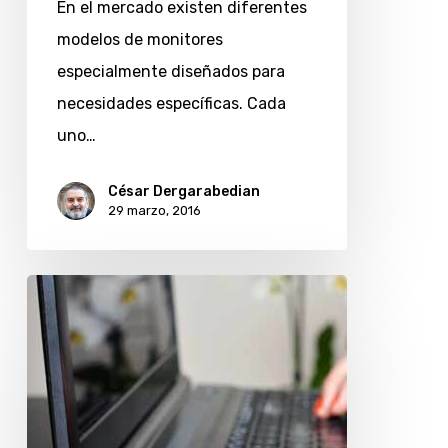
En el mercado existen diferentes
la
modelos de monitores
hora
especialmente diseñados para
de
necesidades específicas. Cada
elegir
uno…
un
monitor
César Dergarabedian
29 marzo, 2016
para
una
computadora
Marcas
personal
de
«fierros»
tecnológicos
celebran