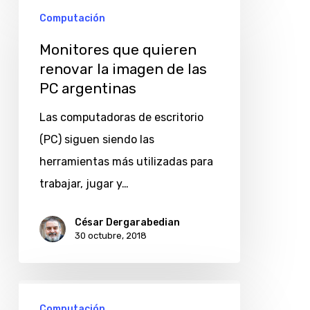
Computación
que
quieren
Monitores que quieren
renovar
renovar la imagen de las
PC argentinas
la
imagen
Las computadoras de escritorio
de
(PC) siguen siendo las
las
herramientas más utilizadas para
PC
trabajar, jugar y…
argentinas
César Dergarabedian
30 octubre, 2018
ViewSonic
Computación