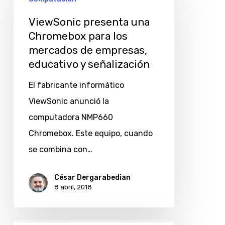
presenta
una
ViewSonic presenta una
Chromebox
Chromebox para los
mercados de empresas,
para
educativo y señalización
los
mercados
El fabricante informático
de
ViewSonic anunció la
empresas,
computadora NMP660
educativo
Chromebox. Este equipo, cuando
y
se combina con…
señalización
César Dergarabedian
8 abril, 2018