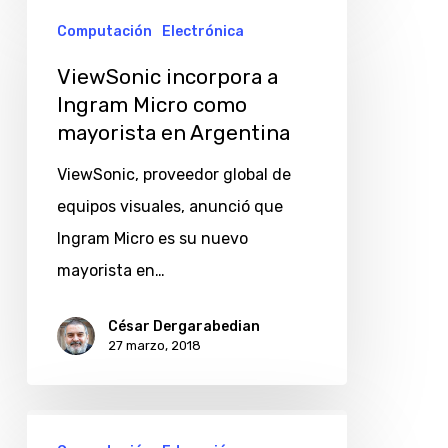
ViewSonic
Computación
Electrónica
incorpora
a
ViewSonic incorpora a
Ingram
Ingram Micro como
mayorista en Argentina
Micro
como
ViewSonic, proveedor global de
mayorista
equipos visuales, anunció que
en
Ingram Micro es su nuevo
Argentina
mayorista en…
César Dergarabedian
27 marzo, 2018
ViewSonic