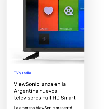
la
Argentina
nuevos
televisores
Full
HD
Smart
TV y radio
ViewSonic lanza en la
Argentina nuevos
televisores Full HD Smart
La empresa ViewSonic presentó