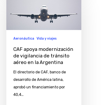
apoya
modernización
de
vigilancia
de
Aeronáutica
Vida y viajes
tránsito
CAF apoya modernización
aéreo
de vigilancia de tránsito
en
aéreo en la Argentina
la
El directorio de CAF, banco de
Argentina
desarrollo de América latina,
aprobó un financiamiento por
40,4…