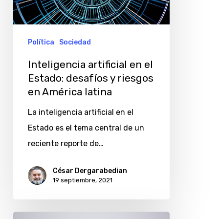
Estado:
desafíos
y
Política
Sociedad
riesgos
Inteligencia artificial en el
en
Estado: desafíos y riesgos
América
en América latina
latina
La inteligencia artificial en el
Estado es el tema central de un
reciente reporte de…
César Dergarabedian
19 septiembre, 2021
CAF