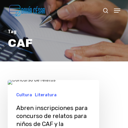
Skip
Menu
search
to
Close
main
Menu
Tag
content
CAF
Abren
inscripciones
Cultura
Literatura
para
Abren inscripciones para
concurso
concurso de relatos para
de
niños de CAF y la