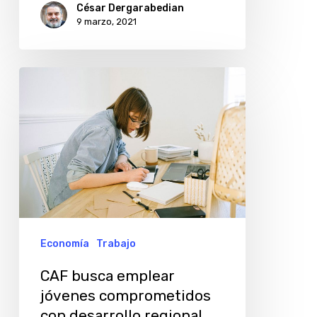
César Dergarabedian
9 marzo, 2021
CAF
busca
emplear
jóvenes
comprometidos
con
desarrollo
regional
Economía
Trabajo
CAF busca emplear
jóvenes comprometidos
con desarrollo regional