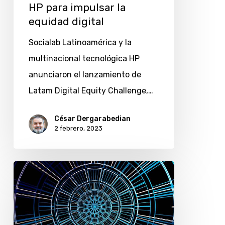
iniciativa
HP para impulsar la
de
equidad digital
HP
Socialab Latinoamérica y la
para
multinacional tecnológica HP
impulsar
anunciaron el lanzamiento de
la
Latam Digital Equity Challenge,…
equidad
digital
César Dergarabedian
2 febrero, 2023
Inteligencia
artificial
en
el