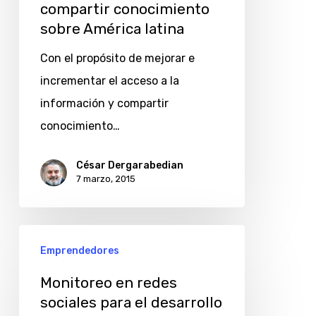
compartir
compartir conocimiento
conocimiento
sobre América latina
sobre
Con el propósito de mejorar e
América
incrementar el acceso a la
latina
información y compartir
conocimiento…
César Dergarabedian
7 marzo, 2015
Monitoreo
Emprendedores
en
redes
Monitoreo en redes
sociales para el desarrollo
sociales