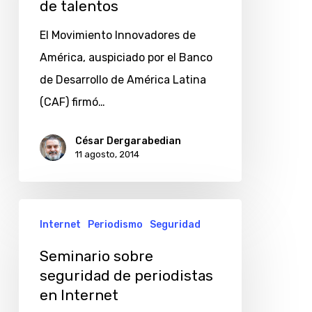
de talentos
para
el
El Movimiento Innovadores de
desarrollo
América, auspiciado por el Banco
de
de Desarrollo de América Latina
talentos
(CAF) firmó…
César Dergarabedian
11 agosto, 2014
Seminario
Internet
Periodismo
Seguridad
sobre
seguridad
Seminario sobre
seguridad de periodistas
de
en Internet
periodistas