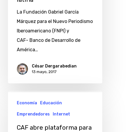
e
innovador
La Fundación Gabriel García
en
Márquez para el Nuevo Periodismo
América
Iberoamericano (FNPI) y
latina
CAF- Banco de Desarrollo de
América…
César Dergarabedian
13 mayo, 2017
CAF
Economía
Educación
abre
plataforma
Emprendedores
Internet
para
CAF abre plataforma para