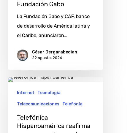
relatos
Fundación Gabo
para
La Fundación Gabo y CAF, banco
niños
de desarrollo de América latina y
de
el Caribe, anunciaron…
CAF
y
César Dergarabedian
22 agosto, 2024
la
Fundación
Gabo
Telefónica
Hispanoamérica
Internet
Tecnología
reafirma
Telecomunicaciones
Telefonía
su
Telefónica
compromiso
Hispanoamérica reafirma
por