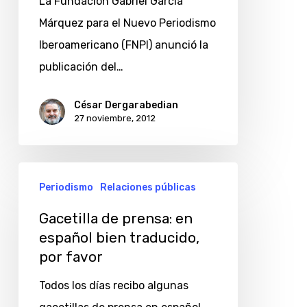
La Fundación Gabriel García
Márquez para el Nuevo Periodismo
Iberoamericano (FNPI) anunció la
publicación del…
César Dergarabedian
27 noviembre, 2012
Gacetilla
Periodismo
Relaciones públicas
de
prensa:
Gacetilla de prensa: en
español bien traducido,
en
por favor
español
bien
Todos los días recibo algunas
traducido,