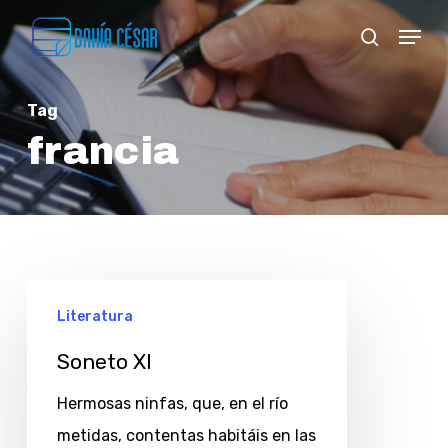
Skip
Menu
search
to
Close
main
Menu
Tag
content
francia
Soneto
Literatura
XI
Soneto XI
Hermosas ninfas, que, en el río
metidas, contentas habitáis en las