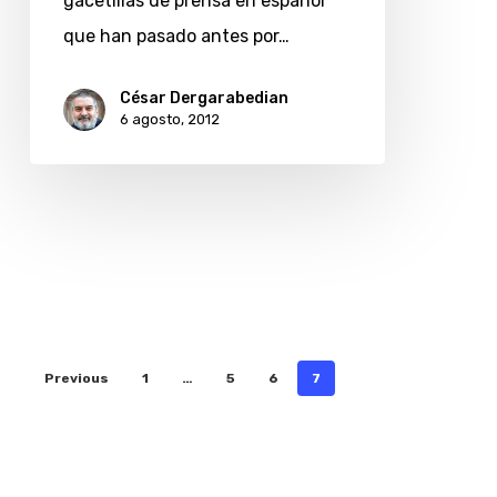
gacetillas de prensa en español
por
que han pasado antes por…
favor
César Dergarabedian
6 agosto, 2012
Previous
1
…
5
6
7