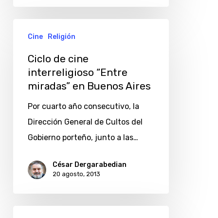
Ciclo
Cine
Religión
de
cine
Ciclo de cine
interreligioso “Entre
interreligioso
miradas” en Buenos Aires
“Entre
miradas”
Por cuarto año consecutivo, la
en
Dirección General de Cultos del
Buenos
Gobierno porteño, junto a las…
Aires
César Dergarabedian
20 agosto, 2013
Un