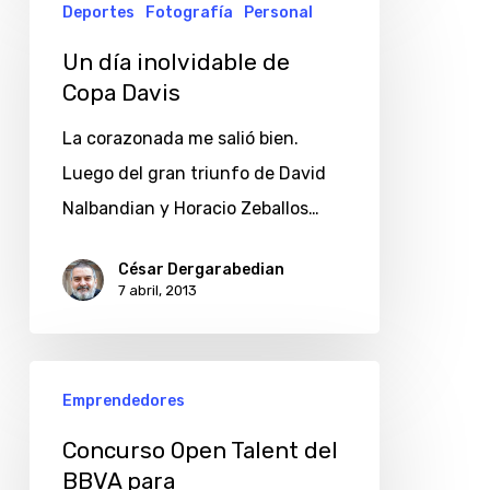
Deportes
Fotografía
Personal
día
inolvidable
Un día inolvidable de
Copa Davis
de
Copa
La corazonada me salió bien.
Davis
Luego del gran triunfo de David
Nalbandian y Horacio Zeballos…
César Dergarabedian
7 abril, 2013
Concurso
Emprendedores
Open
Talent
Concurso Open Talent del
BBVA para
del