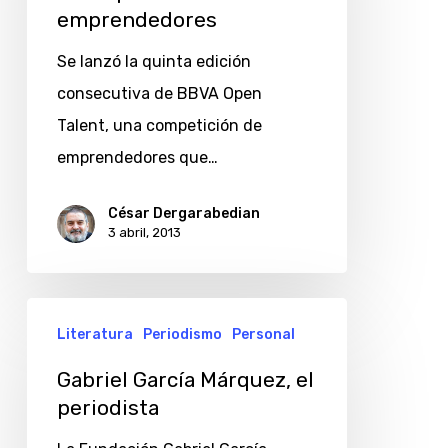
emprendedores
BBVA
para
Se lanzó la quinta edición
emprendedores
consecutiva de BBVA Open
Talent, una competición de
emprendedores que…
César Dergarabedian
3 abril, 2013
Gabriel
Literatura
Periodismo
Personal
García
Márquez,
Gabriel García Márquez, el
periodista
el
periodista