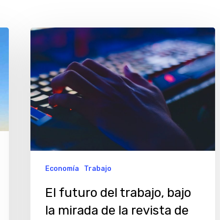
El
futuro
del
trabajo,
bajo
la
mirada
de
la
Economía
Trabajo
revista
El futuro del trabajo, bajo
de
la
la mirada de la revista de