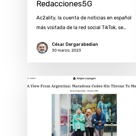
de
Redacciones5G
Redacciones5G
Ac2ality, la cuenta de noticias en español
más visitada de la red social TikTok, se…
César Dergarabedian
30 marzo, 2023
Maradona
cede
el
trono
al
Messias