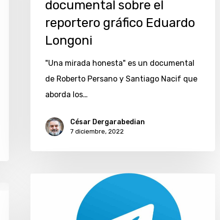
documental sobre el
sobre
reportero gráfico Eduardo
el
Longoni
reportero
gráfico
"Una mirada honesta" es un documental
Eduardo
de Roberto Persano y Santiago Nacif que
Longoni
aborda los…
César Dergarabedian
7 diciembre, 2022
Medios
y
comunidades