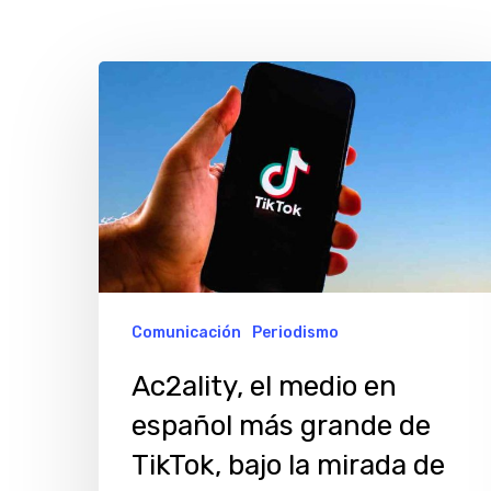
Ac2ality,
el
medio
en
español
más
grande
de
Comunicación
Periodismo
TikTok,
Ac2ality, el medio en
bajo
español más grande de
la
Hit enter to search or ESC to close
TikTok, bajo la mirada de
mirada