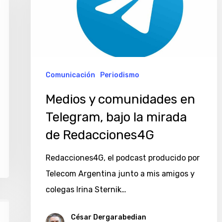
en
Telegram,
bajo
la
mirada
Comunicación
Periodismo
de
Medios y comunidades en
Redacciones4G
Telegram, bajo la mirada
de Redacciones4G
Redacciones4G, el podcast producido por
Telecom Argentina junto a mis amigos y
colegas Irina Sternik…
César Dergarabedian