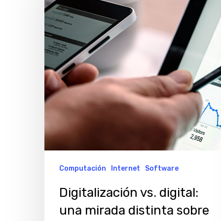
digital:
una
mirada
distinta
sobre
la
transformación
digital
Computación
Internet
Software
Digitalización vs. digital:
una mirada distinta sobre