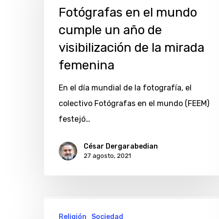
el
Fotógrafas en el mundo
mundo
cumple un año de
cumple
visibilización de la mirada
un
femenina
año
de
En el día mundial de la fotografía, el
visibilización
colectivo Fotógrafas en el mundo (FEEM)
de
festejó…
la
mirada
César Dergarabedian
27 agosto, 2021
femenina
La
Religión
Sociedad