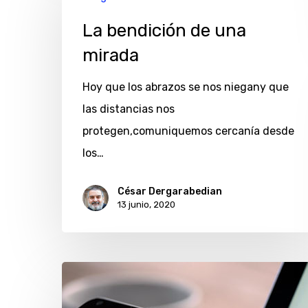
bendición
de
La bendición de una
una
mirada
mirada
Hoy que los abrazos se nos niegany que
las distancias nos
protegen,comuniquemos cercanía desde
los…
César Dergarabedian
13 junio, 2020
Digitalización
vs.