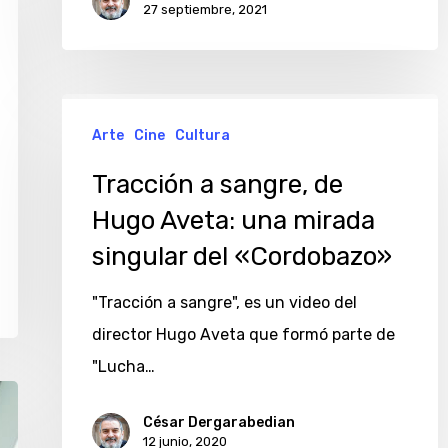
27 septiembre, 2021
Tracción
Arte
Cine
Cultura
a
sangre,
Tracción a sangre, de
de
Hugo Aveta: una mirada
Hugo
singular del «Cordobazo»
Aveta:
una
"Tracción a sangre", es un video del
mirada
director Hugo Aveta que formó parte de
singular
"Lucha…
del
César Dergarabedian
«Cordobazo»
12 junio, 2020