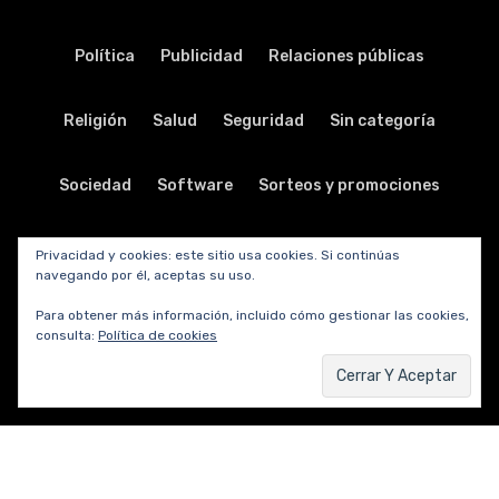
Política
Publicidad
Relaciones públicas
Religión
Salud
Seguridad
Sin categoría
Sociedad
Software
Sorteos y promociones
Tabletas
Teatro
Tecnología
Privacidad y cookies: este sitio usa cookies. Si continúas
navegando por él, aceptas su uso.
Telecomunicaciones
Telefonía
Trabajo
Para obtener más información, incluido cómo gestionar las cookies,
consulta:
Política de cookies
Transporte
Turismo
TV y radio
Vida y viajes