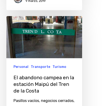
9 marzo, 2019
El
abandono
campea
en
la
estación
Maipú
Personal
Transporte
Turismo
del
El abandono campea en la
Tren
estación Maipú del Tren
de
de la Costa
la
Pasillos vacíos, negocios cerrados,
Costa