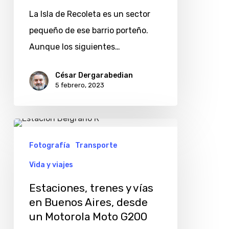
en
La Isla de Recoleta es un sector
Buenos
pequeño de ese barrio porteño.
Aires,
Aunque los siguientes…
en
45
César Dergarabedian
fotos
5 febrero, 2023
Estaciones,
trenes
Fotografía
Transporte
y
Vida y viajes
vías
Estaciones, trenes y vías
en
en Buenos Aires, desde
Buenos
un Motorola Moto G200
Aires,