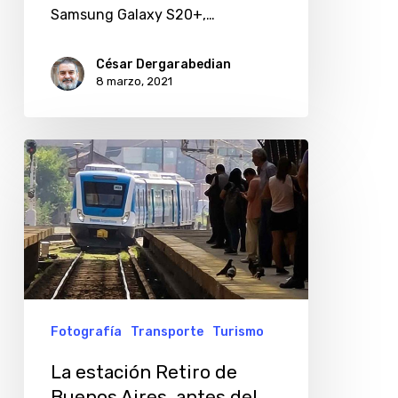
Mitre
Samsung Galaxy S20+,…
en
César Dergarabedian
Olivos,
8 marzo, 2021
Buenos
Aires
La
estación
Retiro
de
Buenos
Aires,
antes
Fotografía
Transporte
Turismo
del
La estación Retiro de
ASPO
Buenos Aires, antes del