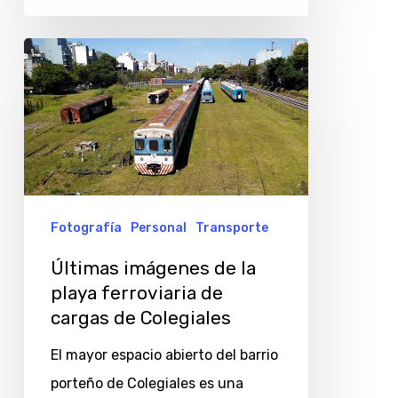
Últimas
imágenes
de
la
playa
ferroviaria
de
Fotografía
Personal
Transporte
cargas
Últimas imágenes de la
de
playa ferroviaria de
Colegiales
cargas de Colegiales
El mayor espacio abierto del barrio
porteño de Colegiales es una