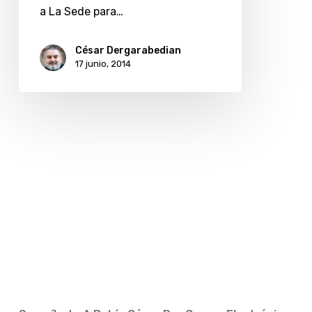
en
a La Sede para…
Martínez
César Dergarabedian
17 junio, 2014