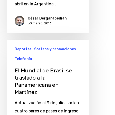
de
abril en la Argentina…
Motorola,
llega
César Dergarabedian
30 marzo, 2016
a
la
Argentina
El
Deportes
Sorteos y promociones
Mundial
Telefonía
de
Brasil
El Mundial de Brasil se
se
trasladó a la
Panamericana en
trasladó
Martínez
a
la
Actualización al 9 de julio: sorteo
Panamericana
cuatro pares de pases de ingreso