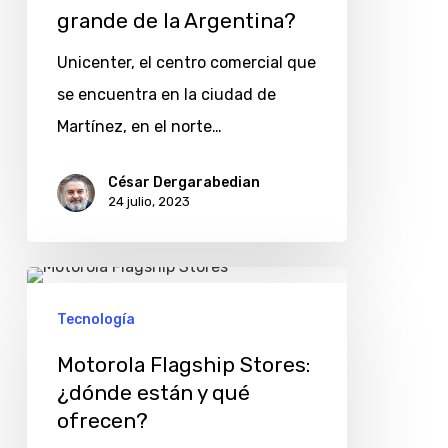
interactiva
grande de la Argentina?
3D
Unicenter, el centro comercial que
más
se encuentra en la ciudad de
grande
Martínez, en el norte…
de
la
César Dergarabedian
Argentina?
24 julio, 2023
Motorola
Flagship
Tecnología
Stores:
Motorola Flagship Stores:
¿dónde
¿dónde están y qué
están
ofrecen?
y