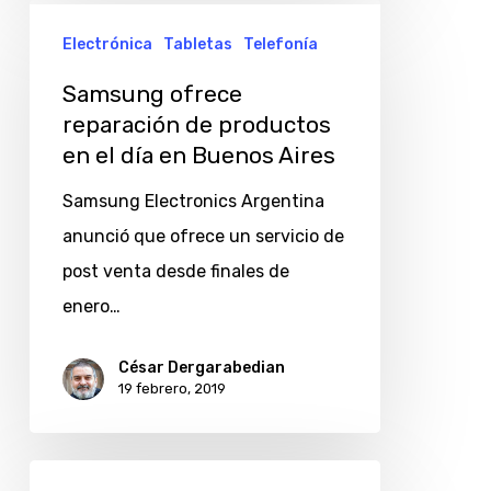
Samsung
Electrónica
Tabletas
Telefonía
ofrece
reparación
Samsung ofrece
de
reparación de productos
en el día en Buenos Aires
productos
en
Samsung Electronics Argentina
el
anunció que ofrece un servicio de
día
post venta desde finales de
en
enero…
Buenos
Aires
César Dergarabedian
19 febrero, 2019
Mate