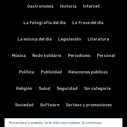
Gastronomía
Historia
Internet
La fotografía del día
La frase del día
La música del día
Legislación
Literatura
Música
Nodo solidario
Periodismo
Personal
Política
Publicidad
Relaciones públicas
Religión
Salud
Seguridad
Sin categoría
Sociedad
Software
Sorteos y promociones
Tabletas
Teatro
Tecnología
Privacidad y cookies: este sitio usa cookies. Si continúas