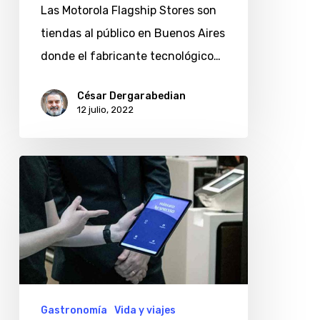
Las Motorola Flagship Stores son
qué
tiendas al público en Buenos Aires
ofrecen?
donde el fabricante tecnológico…
César Dergarabedian
12 julio, 2022
Nespresso
apuesta
por
Háblalo
y
el
comercio
Gastronomía
Vida y viajes