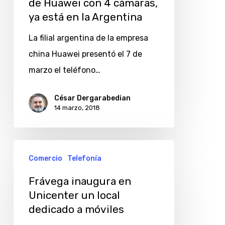
de Huawei con 4 cámaras,
ya está en la Argentina
La filial argentina de la empresa
china Huawei presentó el 7 de
marzo el teléfono…
César Dergarabedian
14 marzo, 2018
Frávega
Comercio
Telefonía
inaugura
en
Frávega inaugura en
Unicenter un local
Unicenter
dedicado a móviles
un