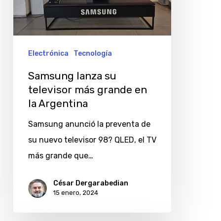
grande
en
la
Argentina
Electrónica
Tecnología
Samsung lanza su
televisor más grande en
la Argentina
Samsung anunció la preventa de
su nuevo televisor 98? QLED, el TV
más grande que…
César Dergarabedian
15 enero, 2024