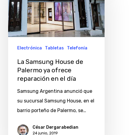
House
de
Palermo
ya
ofrece
Electrónica
Tabletas
Telefonía
reparación
La Samsung House de
en
Palermo ya ofrece
el
reparación en el día
día
Samsung Argentina anunció que
su sucursal Samsung House, en el
barrio porteño de Palermo, se…
César Dergarabedian
24 junio, 2019