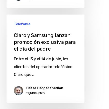
Claro
Telefonía
y
Samsung
Claro y Samsung lanzan
lanzan
promoción exclusiva para
el día del padre
promoción
exclusiva
Entre el 13 y el 14 de junio, los
para
clientes del operador telefónico
el
Claro que…
día
del
César Dergarabedian
11 junio, 2019
padre