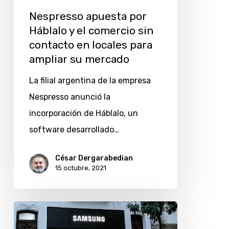
sin
Nespresso apuesta por
contacto
Háblalo y el comercio sin
en
contacto en locales para
locales
ampliar su mercado
para
La filial argentina de la empresa
ampliar
Nespresso anunció la
su
incorporación de Háblalo, un
mercado
software desarrollado…
César Dergarabedian
15 octubre, 2021
La
Samsung