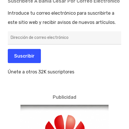
Suscríbete A Bahía César Por Correo Electrónico
Introduce tu correo electrónico para suscribirte a
este sitio web y recibir avisos de nuevos artículos.
Dirección
de
correo
electrónico
Suscribir
Únete a otros 32K suscriptores
Publicidad