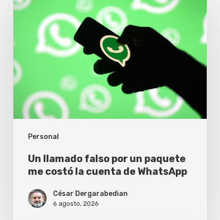
llamado
falso
por
un
paquete
me
costó
la
Personal
cuenta
de
Un llamado falso por un paquete
WhatsApp
me costó la cuenta de WhatsApp
César Dergarabedian
6 agosto, 2026