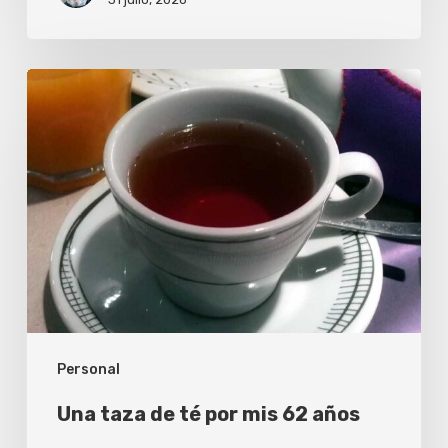
Una
taza
de
té
por
mis
62
años
Personal
Una taza de té por mis 62 años