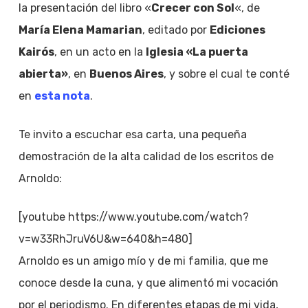
la presentación del libro «
Crecer con Sol
«, de
María Elena Mamarian
, editado por
Ediciones
Kairós
, en un acto en la
Iglesia «La puerta
abierta»
, en
Buenos Aires
, y sobre el cual te conté
en
esta nota
.
Te invito a escuchar esa carta, una pequeña
demostración de la alta calidad de los escritos de
Arnoldo:
[youtube https://www.youtube.com/watch?
v=w33RhJruV6U&w=640&h=480]
Arnoldo es un amigo mío y de mi familia, que me
conoce desde la cuna, y que alimentó mi vocación
por el periodismo. En diferentes etapas de mi vida,