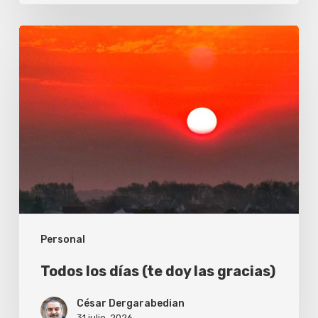
Todos
los
días
(te
doy
las
gracias)
Personal
Todos los días (te doy las gracias)
César Dergarabedian
31 julio, 2026