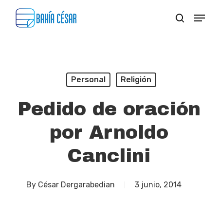
Skip
Menu
search
to
Close
main
Menu
content
Personal
Religión
Pedido de oración
por Arnoldo
Canclini
By
César Dergarabedian
3 junio, 2014