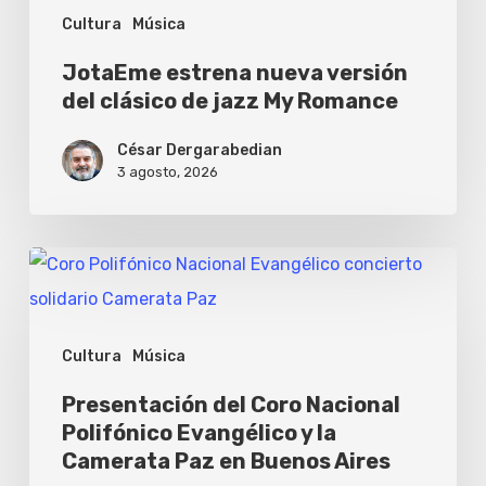
Cultura
Música
Romance
JotaEme estrena nueva versión
del clásico de jazz My Romance
César Dergarabedian
3 agosto, 2026
Presentación
del
Coro
Cultura
Música
Nacional
Polifónico
Presentación del Coro Nacional
Polifónico Evangélico y la
Evangélico
Camerata Paz en Buenos Aires
y