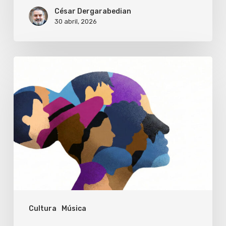
la
César Dergarabedian
30 abril, 2026
Camerata
Paz
en
Coraje,
Buenos
mujer
Aires
Cultura
Música