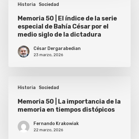
Historia
Sociedad
|
El
Memoria 50 | El índice de la serie
especial de Bahía César por el
índice
medio siglo de la dictadura
de
la
César Dergarabedian
23 marzo, 2026
serie
especial
de
Memoria
Bahía
Historia
Sociedad
50
César
|
Memoria 50 | La importancia de la
por
memoria en tiempos distópicos
La
el
importancia
Fernando Krakowiak
medio
de
22 marzo, 2026
siglo