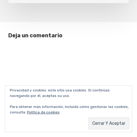
la
de
memoria
la
en
dictadura
tiempos
Deja un comentario
distópicos
Privacidad y cookies: este sitio usa cookies. Si continúas
navegando por él, aceptas su uso.
Para obtener más información, incluido cómo gestionar las cookies,
consulta:
Política de cookies