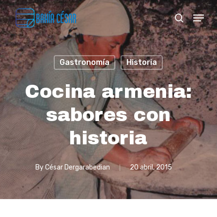
Skip
Menu
search
to
Close
main
Menu
content
Gastronomía
Historia
Cocina armenia:
sabores con
historia
By
César Dergarabedian
20 abril, 2015