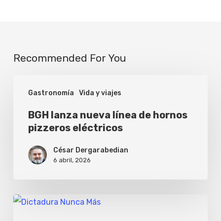
Recommended For You
BGH
Gastronomía
Vida y viajes
lanza
nueva
BGH lanza nueva línea de hornos
pizzeros eléctricos
línea
de
César Dergarabedian
hornos
6 abril, 2026
pizzeros
eléctricos
Memoria
50