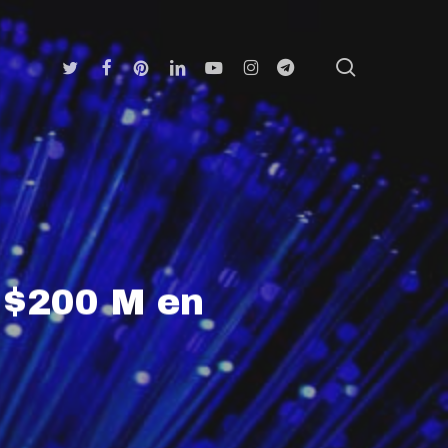
search
Twitter
Facebook
Pinterest
Linkedin
Youtube
Instagram
Telegram
 $200 M en