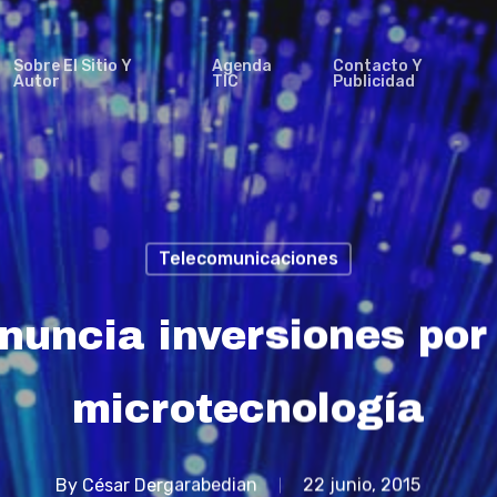
Sobre El Sitio Y
Agenda
Contacto Y
Autor
TIC
Publicidad
Telecomunicaciones
nuncia inversiones por
microtecnología
By
César Dergarabedian
22 junio, 2015