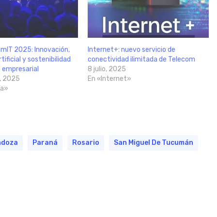
IT 2025: Innovación,
Internet+: nuevo servicio de
tificial y sostenibilidad
conectividad ilimitada de Telecom
o empresarial
8 julio, 2025
, 2025
En «Internet»
ía»
ndoza
Paraná
Rosario
San Miguel De Tucumán