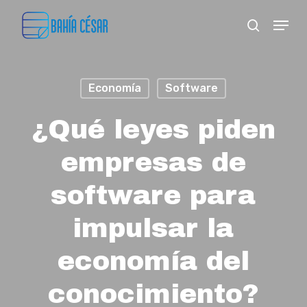
Skip
Menu
search
to
Close
main
Menu
content
Economía
Software
¿Qué leyes piden
empresas de
software para
impulsar la
economía del
conocimiento?