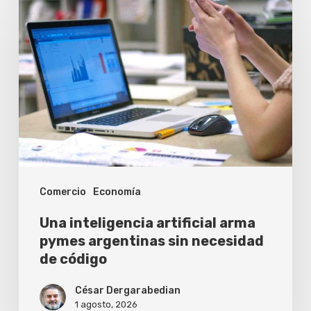
inteligencia
artificial
arma
pymes
argentinas
sin
necesidad
de
Comercio
Economía
código
Una inteligencia artificial arma
pymes argentinas sin necesidad
de código
César Dergarabedian
1 agosto, 2026