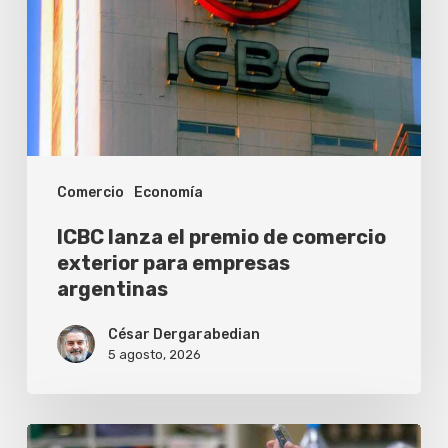
premio
de
comercio
exterior
para
empresas
Comercio
Economía
argentinas
ICBC lanza el premio de comercio
exterior para empresas
argentinas
César Dergarabedian
5 agosto, 2026
Una