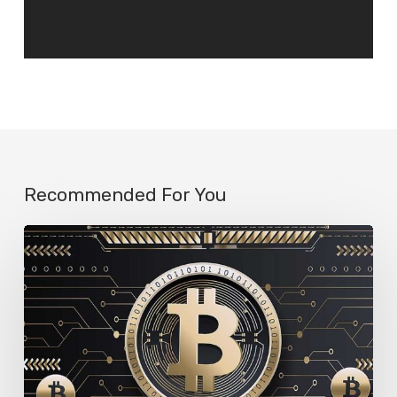
Recommended For You
Por
qué
tu
saldo
en
criptomonedas