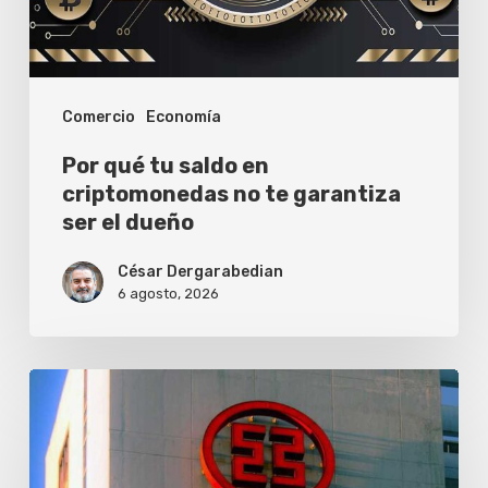
no
te
garantiza
Comercio
Economía
ser
el
Por qué tu saldo en
dueño
criptomonedas no te garantiza
ser el dueño
César Dergarabedian
6 agosto, 2026
ICBC
lanza
el